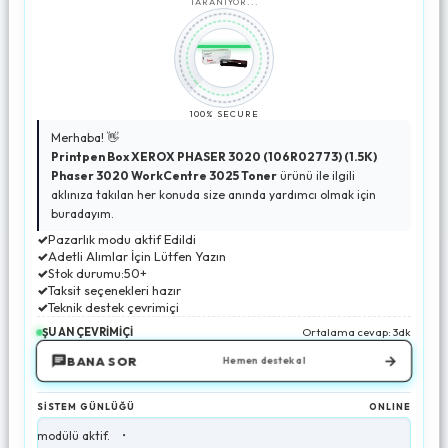
TARANIYOR...
100% SECURE
Merhaba! 👋
Printpen Box XEROX PHASER 3020 (106R02773) (1.5K)
Phaser 3020 WorkCentre 3025 Toner
ürünü ile ilgili
aklınıza takılan her konuda size anında yardımcı olmak için
buradayım.
✓
Pazarlık modu aktif Edildi
✓
Adetli Alımlar İçin Lütfen Yazın
✓
Stok durumu:50+
✓
Taksit seçenekleri hazır
✓
Teknik destek çevrimiçi
ŞU AN ÇEVRİMİÇİ
Ortalama cevap: 3dk
→
BANA SOR
Hemen destek al
SİSTEM GÜNLÜĞÜ
ONLINE
dülü aktif.
•