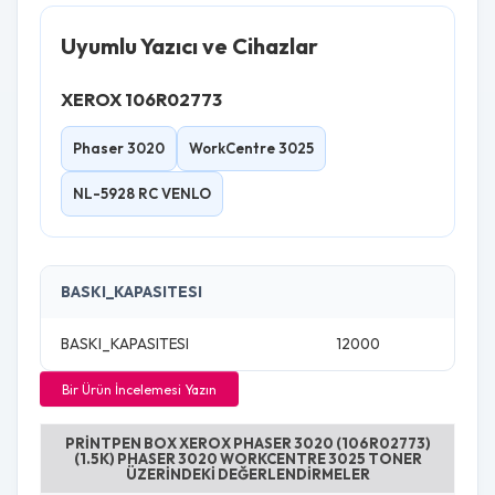
Uyumlu Yazıcı ve Cihazlar
XEROX 106R02773
Phaser 3020
WorkCentre 3025
NL-5928 RC VENLO
BASKI_KAPASITESI
BASKI_KAPASITESI
12000
Bir Ürün İncelemesi Yazın
PRINTPEN BOX XEROX PHASER 3020 (106R02773)
(1.5K) PHASER 3020 WORKCENTRE 3025 TONER
ÜZERINDEKI DEĞERLENDIRMELER