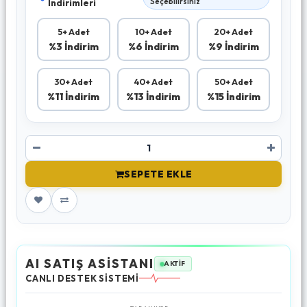
İndirimleri
Seçebilirsiniz
5+ Adet
10+ Adet
20+ Adet
%3 İndirim
%6 İndirim
%9 İndirim
30+ Adet
40+ Adet
50+ Adet
%11 İndirim
%13 İndirim
%15 İndirim
SEPETE EKLE
AI SATIŞ ASİSTANI
AKTİF
CANLI DESTEK SİSTEMİ