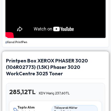
Kanal:
PrintPen
Printpen Box XEROX PHASER 3020
(106R02773) (1.5K) Phaser 3020
WorkCentre 3025 Toner
285,12TL
KDV Hariç:237,60TL
Toplu Alım
Tıklayarak Miktar