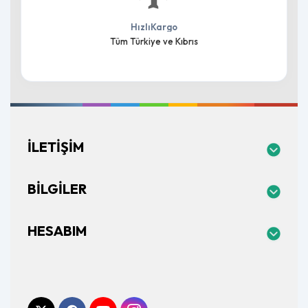
HızlıKargo
Tüm Türkiye ve Kıbrıs
İLETIŞIM
BILGILER
HESABIM