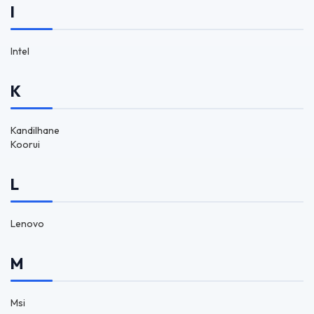
I
Intel
K
Kandilhane
Koorui
L
Lenovo
M
Msi