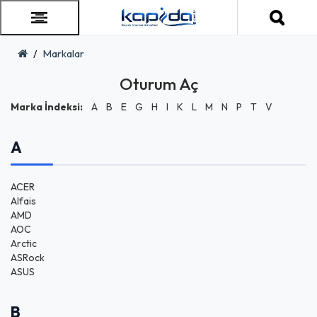
Markalar
Oturum Aç
Marka İndeksi:
A
B
E
G
H
I
K
L
M
N
P
T
V
A
ACER
Alfais
AMD
AOC
Arctic
ASRock
ASUS
B