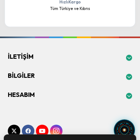
HızlıKargo
Tüm Türkiye ve Kıbrıs
İLETIŞIM
BILGILER
HESABIM