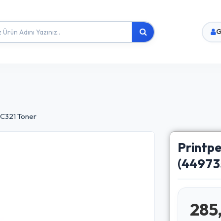
G
 C321 Toner
Printp
(44973
285