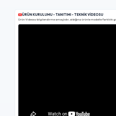
ÜRÜN KURULUMU - TANITIMI - TEKNİK VİDEOSU
Ürün Videosu bilgilendirme amaçlıdır, aldığınız ürünle modelle farklılık gö
•
[02:12:27]
Teknik uyumluluk analizi tamamlandı.
•
[02:12:27]
Stok durumu doğ