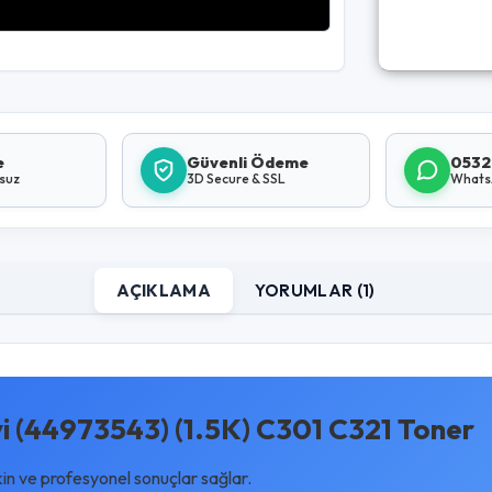
e
Güvenli Ödeme
0532
lsuz
3D Secure & SSL
Whats
AÇIKLAMA
YORUMLAR (1)
i (44973543) (1.5K) C301 C321 Toner
kin ve profesyonel sonuçlar sağlar.