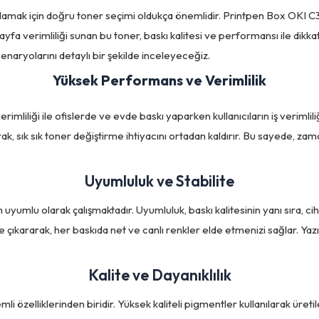
rşılamak için doğru toner seçimi oldukça önemlidir. Printpen Box OKI 
 sayfa verimliliği sunan bu toner, baskı kalitesi ve performansı ile di
 senaryolarını detaylı bir şekilde inceleyeceğiz.
Yüksek Performans ve Verimlilik
mliliği ile ofislerde ve evde baskı yaparken kullanıcıların iş verimlil
arak, sık sık toner değiştirme ihtiyacını ortadan kaldırır. Bu sayede, zam
Uyumluluk ve Stabilite
uyumlu olarak çalışmaktadır. Uyumluluk, baskı kalitesinin yanı sıra, cih
 çıkararak, her baskıda net ve canlı renkler elde etmenizi sağlar. Yaz
Kalite ve Dayanıklılık
 özelliklerinden biridir. Yüksek kaliteli pigmentler kullanılarak üretil