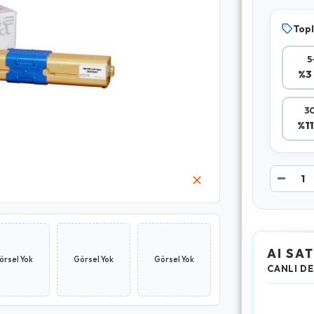
Topl
5
%3 
30
%11
AI SAT
örsel Yok
Görsel Yok
Görsel Yok
CANLI DE