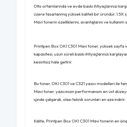
Ofis ortamlarında ve evde baskı ihtiyaçlarınızı ka
üzere tasarlanmış yüksek kaliteli bir üründür. 1.5K
Mavi tonerin özelliklerini, avantajlarını ve kullanım
Printpen Box OKI C301 Mavi toner, yüksek sayfa veri
kapasitesi, uzun süreli baskı ihtiyaçlarınızı karşılay
kesintisiz hale getirir.
Bu toner, OKI C301 ve C321 yazıcı modelleri ile tam 
Mavi toner, yazıcınızın performansını en üst düzeye
içinde çalışarak, olası teknik sorunları en aza indirir.
Kalite, Printpen Box OKI C301 Mavi tonerin en önemli