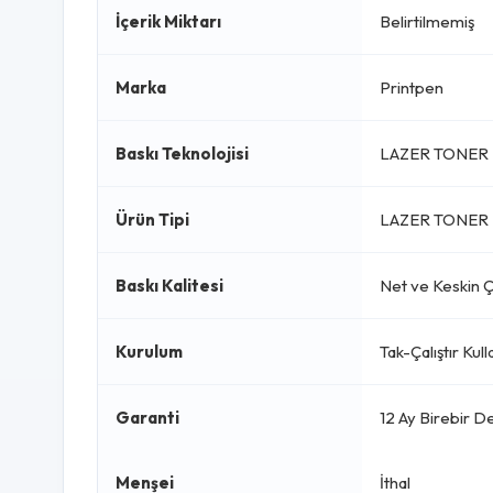
İçerik Miktarı
Belirtilmemiş
Marka
Printpen
Baskı Teknolojisi
LAZER TONER 
Ürün Tipi
LAZER TONER 
Baskı Kalitesi
Net ve Keskin Çı
Kurulum
Tak-Çalıştır Kul
Garanti
12 Ay Birebir D
Menşei
İthal