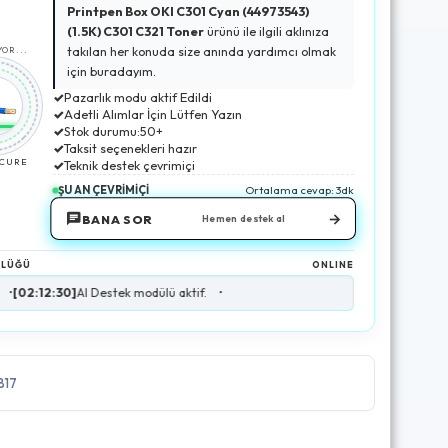
Printpen Box OKI C301 Cyan (44973543)
(1.5K) C301 C321 Toner
ürünü ile ilgili aklınıza
takılan her konuda size anında yardımcı olmak
OR...
için buradayım.
✓
Pazarlık modu aktif Edildi
✓
Adetli Alımlar İçin Lütfen Yazın
✓
Stok durumu:50+
✓
Taksit seçenekleri hazır
ECURE
✓
Teknik destek çevrimiçi
ŞU AN ÇEVRİMİÇİ
Ortalama cevap: 3dk
→
BANA SOR
Hemen destek al
NLÜĞÜ
ONLINE
30]
AI Destek modülü aktif.
•
817