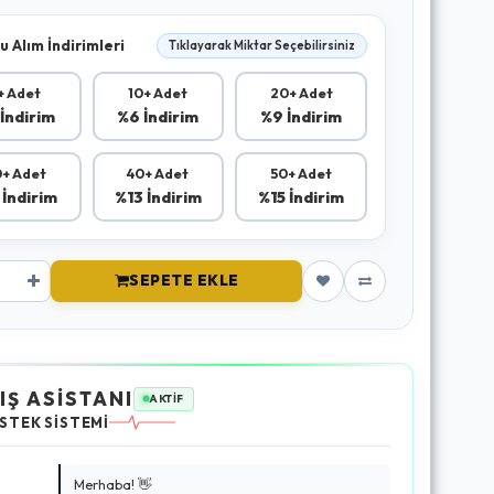
u Alım İndirimleri
Tıklayarak Miktar Seçebilirsiniz
+ Adet
10+ Adet
20+ Adet
İndirim
%6 İndirim
%9 İndirim
+ Adet
40+ Adet
50+ Adet
 İndirim
%13 İndirim
%15 İndirim
SEPETE EKLE
IŞ ASİSTANI
AKTİF
STEK SİSTEMİ
Merhaba! 👋