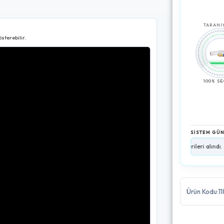
TARANIY
sterebilir.
100% S
SİSTEM GÜ
rulandı (50+ Adet Mevcut).
•
[02:12:29]
Kargo lojistik verileri alındı.
•
[02:12:
Ürün Kodu:11