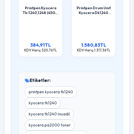
Printpen Kyocera
Printpen Drum Unit
Tk-1240,1248 (45Gr)
Kyocera Dk1240
(1.5K) Pa2000
(10K) Pa2000
Ma2000 ; Kyocera
Ma2000 Kyocera
Tk1248 Toner
Dk1248
384,91TL
1.580,83TL
KDV Hariç:320,76TL
KDV Hariç:1.317,36TL
Etiketler:
printpen kyocera tk1240
kyocera tk1240
kyocera tk1240 muadil
kyocera pa2000 toner