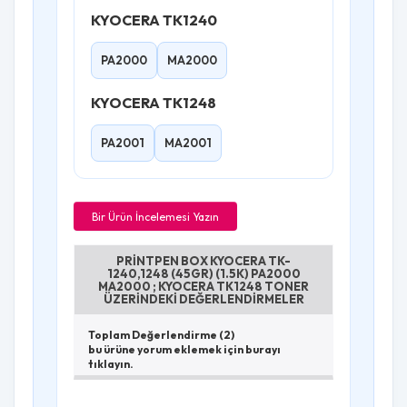
KYOCERA TK1240
PA2000
MA2000
KYOCERA TK1248
PA2001
MA2001
Bir Ürün İncelemesi Yazın
PRINTPEN BOX KYOCERA TK-
1240,1248 (45GR) (1.5K) PA2000
MA2000 ; KYOCERA TK1248 TONER
ÜZERINDEKI DEĞERLENDIRMELER
Toplam Değerlendirme (2)
bu ürüne yorum eklemek için burayı
tıklayın.