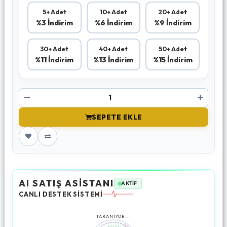
5+ Adet
10+ Adet
20+ Adet
%3 İndirim
%6 İndirim
%9 İndirim
30+ Adet
40+ Adet
50+ Adet
%11 İndirim
%13 İndirim
%15 İndirim
SEPETE EKLE
AI SATIŞ ASİSTANI
AKTİF
CANLI DESTEK SİSTEMİ
TARANIYOR...