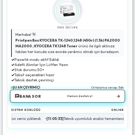
100% SECURE
Merhaba! 👋
Printpen Box KYOCERA TK-1240,1248 (45Gr) (1.5k) PA2000
MA2000 ; KYOCERA TK1248 Toner
ürünü ile ilgili aklınıza
takılan her konuda size anında yardımcı olmak için buradayım.
✓
Pazarlık modu aktif Edildi
✓
Adetli Alımlar İçin Lütfen Yazın
✓
Stok durumu:50+
✓
Taksit seçenekleri hazır
✓
Teknik destek çevrimiçi
ŞU AN ÇEVRİMİÇİ
Ortalama cevap: 3dk
→
BANA SOR
Hemen destek al
SİSTEM GÜNLÜĞÜ
ONLINE
 verisi yüklendi.
•
[11:05:33]
Teknik uyumluluk analizi tamamlandı.
•
[11:05:34]
S