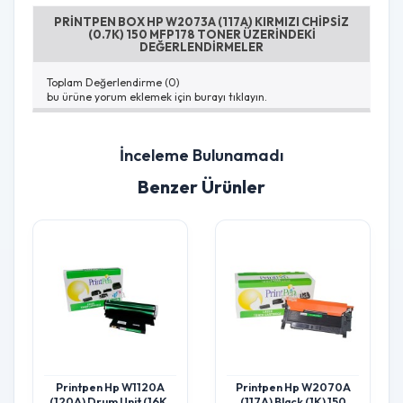
PRINTPEN BOX HP W2073A (117A) KIRMIZI CHIPSIZ
(0.7K) 150 MFP178 TONER ÜZERINDEKI
DEĞERLENDIRMELER
Toplam Değerlendirme (0)
bu ürüne yorum eklemek için burayı tıklayın.
İnceleme Bulunamadı
Benzer Ürünler
Printpen Hp W1120A
Printpen Hp W2070A
(120A) Drum Unit (16K)
(117A) Black (1K) 150