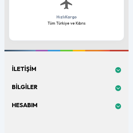
HızlıKargo
Tüm Türkiye ve Kıbrıs
İLETIŞIM
BILGILER
HESABIM