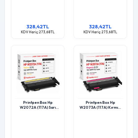
328,42TL
328,42TL
KDV Hariç:273,68TL
KDV Hariç:273,68TL
Printpen Box Hp
Printpen Box Hp
W2072A (117A) Sarı
W2073A (117A) Kırmızı
(0.7K) 150 Mfp178 Toner
(0.7K) 150 Mfp178 Toner