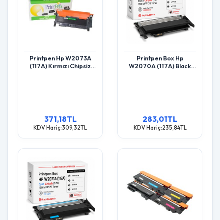
Printpen Hp W2073A
Printpen Box Hp
(117A) Kırmızı Chipsiz
W2070A (117A) Black
(0.7K) 150 Mfp178 Toner
Chipsiz (1K) 150 Mfp178
Toner
371,18TL
283,01TL
KDV Hariç:309,32TL
KDV Hariç:235,84TL