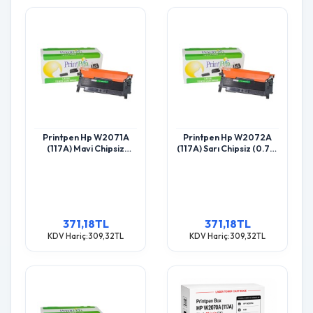
Printpen Hp W2071A
Printpen Hp W2072A
(117A) Mavi Chipsiz
(117A) Sarı Chipsiz (0.7K)
(0.7K) 150 Mfp178 Toner
150 Mfp178 Toner
371,18TL
371,18TL
KDV Hariç:309,32TL
KDV Hariç:309,32TL