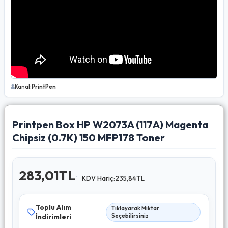
Kanal:
PrintPen
Printpen Box HP W2073A (117A) Magenta
Chipsiz (0.7K) 150 MFP178 Toner
283,01TL
KDV Hariç:235,84TL
Toplu Alım
Tıklayarak Miktar
İndirimleri
Seçebilirsiniz