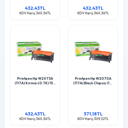
432,43TL
432,43TL
KDV Hariç:360,36TL
KDV Hariç:360,36TL
Printpen Hp W2073A
Printpen Hp W2070A
(117A) Kırmızı (0.7K) 150
(117A) Black Chipsiz (1K)
Mfp178 Toner
150 Mfp178 Toner
432,43TL
371,18TL
KDV Hariç:360,36TL
KDV Hariç:309,32TL