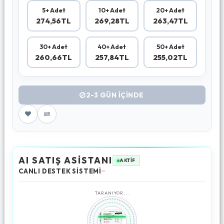
5+ Adet
10+ Adet
20+ Adet
274,56TL
269,28TL
263,47TL
30+ Adet
40+ Adet
50+ Adet
260,66TL
257,84TL
255,02TL
2-3 GÜN IÇINDE
AI SATIŞ ASİSTANI
AKTİF
CANLI DESTEK SİSTEMİ
TARANIYOR...