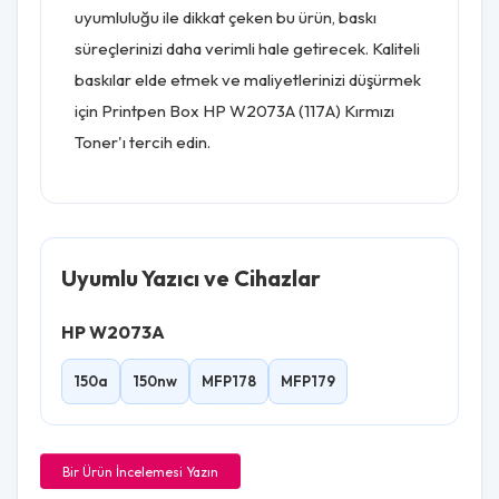
uyumluluğu ile dikkat çeken bu ürün, baskı
süreçlerinizi daha verimli hale getirecek. Kaliteli
baskılar elde etmek ve maliyetlerinizi düşürmek
için Printpen Box HP W2073A (117A) Kırmızı
Toner'ı tercih edin.
Uyumlu Yazıcı ve Cihazlar
HP W2073A
150a
150nw
MFP178
MFP179
Bir Ürün İncelemesi Yazın