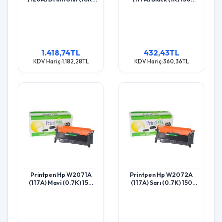
150 Mfp178
Mfp178 Toner
1.418,74TL
432,43TL
KDV Hariç:1.182,28TL
KDV Hariç:360,36TL
Printpen Hp W2071A
Printpen Hp W2072A
(117A) Mavi (0.7K) 150
(117A) Sarı (0.7K) 150
Mfp178 Toner
Mfp178 Toner