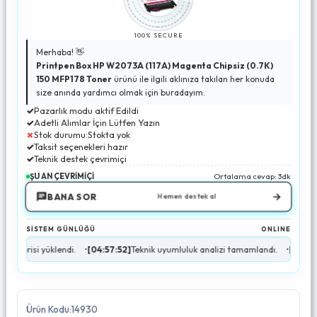
100% SECURE
Merhaba! 👋
Printpen Box HP W2073A (117A) Magenta Chipsiz (0.7K)
150 MFP178 Toner
ürünü ile ilgili aklınıza takılan her konuda
size anında yardımcı olmak için buradayım.
✓
Pazarlık modu aktif Edildi
✓
Adetli Alımlar İçin Lütfen Yazın
✗
Stok durumu:Stokta yok
✓
Taksit seçenekleri hazır
✓
Teknik destek çevrimiçi
ŞU AN ÇEVRİMİÇİ
Ortalama cevap: 3dk
→
BANA SOR
Hemen destek al
SİSTEM GÜNLÜĞÜ
ONLINE
yüklendi.
•
[04:57:52]
Teknik uyumluluk analizi tamamlandı.
•
[04:57:53]
Stok du
Ürün Kodu:14930