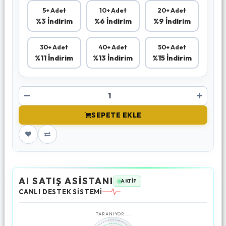
5+ Adet
10+ Adet
20+ Adet
%3 İndirim
%6 İndirim
%9 İndirim
30+ Adet
40+ Adet
50+ Adet
%11 İndirim
%13 İndirim
%15 İndirim
SEPETE EKLE
AI SATIŞ ASİSTANI
AKTİF
CANLI DESTEK SİSTEMİ
TARANIYOR...