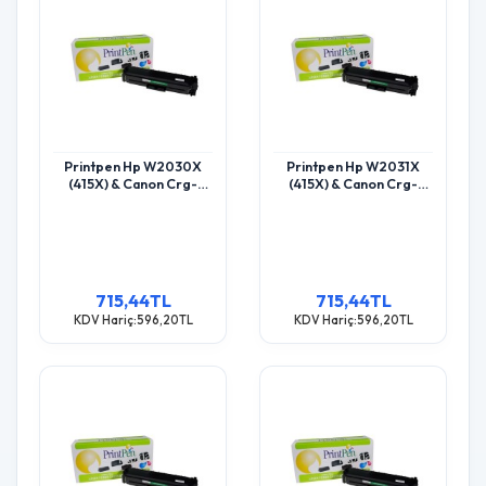
Printpen Hp W2030X
Printpen Hp W2031X
(415X) & Canon Crg-
(415X) & Canon Crg-
055Hbk Black Chipsiz
055Hc Mavi Chipsiz (6K)
(7.5K) M455 Mfp M454
M455 Mfp M454 Toner
Toner
715,44TL
715,44TL
KDV Hariç:596,20TL
KDV Hariç:596,20TL