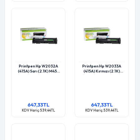
Printpen Hp W2032A
Printpen Hp W2033A
(415A) Sarı (2.1K) M455
(415A) Kırmızı (2.1K)
Mfp M454 Toner
M455 Mfp M454 Toner
647,33TL
647,33TL
KDV Hariç:539,44TL
KDV Hariç:539,44TL