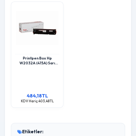
Printpen Box Hp
W2032A (415A) Sarı
(2.1K) M455 Mfp M454
Toner
484,18TL
KDV Hariç:403,48TL
Etiketler: