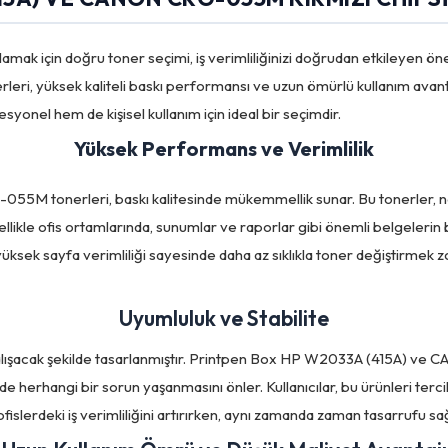
şılamak için doğru toner seçimi, iş verimliliğinizi doğrudan etkileyen
, yüksek kaliteli baskı performansı ve uzun ömürlü kullanım avantajla
syonel hem de kişisel kullanım için ideal bir seçimdir.
Yüksek Performans ve Verimlilik
tonerleri, baskı kalitesinde mükemmellik sunar. Bu tonerler, net v
likle ofis ortamlarında, sunumlar ve raporlar gibi önemli belgelerin ba
üksek sayfa verimliliği sayesinde daha az sıklıkla toner değiştirmek zor
Uyumluluk ve Stabilite
 çalışacak şekilde tasarlanmıştır. Printpen Box HP W2033A (415A) ve C
 herhangi bir sorun yaşanmasını önler. Kullanıcılar, bu ürünleri tercih
ofislerdeki iş verimliliğini artırırken, aynı zamanda zaman tasarrufu sağ