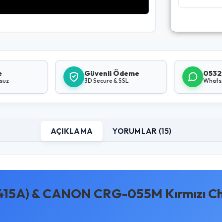
e
Güvenli Ödeme
0532
lsuz
3D Secure & SSL
Whats
AÇIKLAMA
YORUMLAR (15)
415A) & CANON CRG-055M Kırmızı Chi