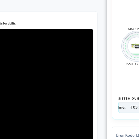
sterebilir.
TARANIY
100% S
SİSTEM GÜ
ı (50+ Adet Mevcut).
•
[05:58:22]
Kargo lojistik verileri alındı.
•
[05:58:24]
AI D
Ürün Kodu:1