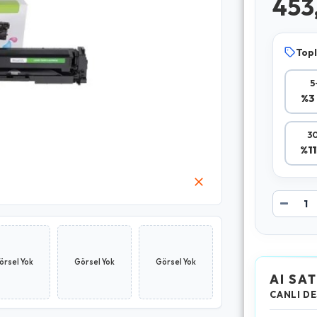
453
Topl
5
%3 
30
%11
örsel Yok
Görsel Yok
Görsel Yok
AI SAT
CANLI DE