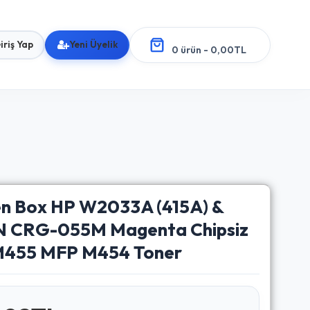
iriş Yap
Yeni Üyelik
0 ürün - 0,00TL
en Box HP W2033A (415A) &
 CRG-055M Magenta Chipsiz
 M455 MFP M454 Toner