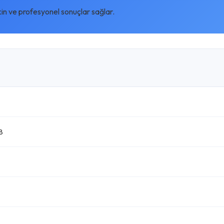
kin ve profesyonel sonuçlar sağlar.
8