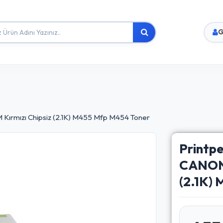
G
Kırmızı Chipsiz (2.1K) M455 Mfp M454 Toner
Printp
CANON
(2.1K)