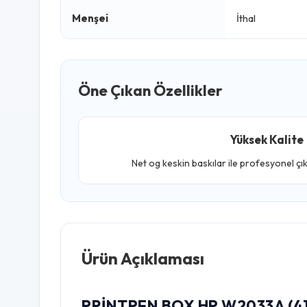
Menşei
İthal
Öne Çıkan Özellikler
Yüksek Kalite
Net og keskin baskılar ile profesyonel çı
Ürün Açıklaması
PRINTPEN BOX HP W2033A (41