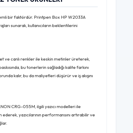
 önemli bir faktördür. Printpen Box HP W2033A
rı sunarak, kullanıcıların beklentilerini
e canlı renkler ile keskin metinler üreterek,
skısında, bu tonerlerin sağladığı kalite farkını
unda kalır, bu da maliyetleri düşürür ve iş akışını
ANON CRG-055M, ilgili yazıcı modelleri ile
 ederek, yazıcılarının performansını artırabilir ve
lar.