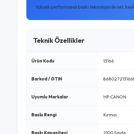
Yüksek performanslı baskı teknolojisi ile net, kes
Teknik Özellikler
Ürün Kodu
13166
Barkod / GTIN
868027213166
Uyumlu Markalar
HP;CANON
Baskı Rengi
Kırmızı
Baskı Kapasitesi
2100 Sayfa