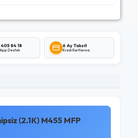
 405 84 18
6 Ay Taksit
App Destek
Kredi Kartlarına
psiz (2.1K) M455 MFP