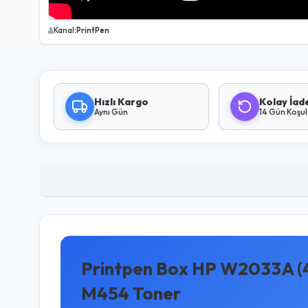
Kanal:
PrintPen
Hızlı Kargo
Kolay İad
Aynı Gün
14 Gün Koşu
Printpen Box HP W2033A (
M454 Toner