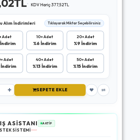
,02TL
KDV Hariç:377,52TL
u Alım İndirimleri
Tıklayarak Miktar Seçebilirsiniz
+ Adet
10+ Adet
20+ Adet
İndirim
%6 İndirim
%9 İndirim
+ Adet
40+ Adet
50+ Adet
 İndirim
%13 İndirim
%15 İndirim
SEPETE EKLE
IŞ ASİSTANI
AKTİF
STEK SİSTEMİ