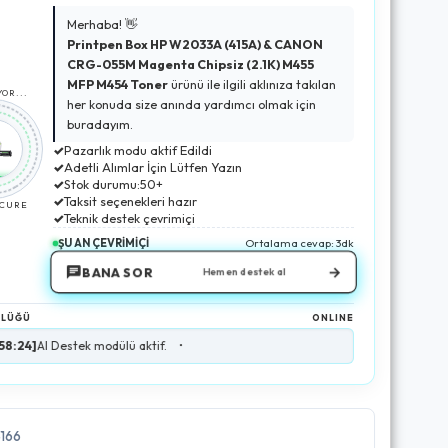
Merhaba! 👋
Printpen Box HP W2033A (415A) & CANON
CRG-055M Magenta Chipsiz (2.1K) M455
MFP M454 Toner
ürünü ile ilgili aklınıza takılan
OR...
her konuda size anında yardımcı olmak için
buradayım.
✓
Pazarlık modu aktif Edildi
✓
Adetli Alımlar İçin Lütfen Yazın
✓
Stok durumu:50+
✓
Taksit seçenekleri hazır
ECURE
✓
Teknik destek çevrimiçi
ŞU AN ÇEVRİMİÇİ
Ortalama cevap: 3dk
→
BANA SOR
Hemen destek al
NLÜĞÜ
ONLINE
estek modülü aktif.
•
3166