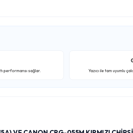
G
ktı performansı sağlar.
Yazıcı ile tam uyumlu çal
5A) VE CANON CRG-055M KIRMIZI CHIPS