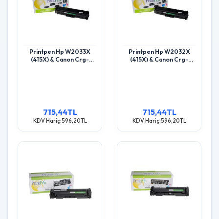
Printpen Hp W2033X
Printpen Hp W2032X
(415X) & Canon Crg-
(415X) & Canon Crg-
055Hm Kırmızı Chipsiz
055Hy Sarı Chipsiz (6K)
(6K) M455 Mfp M454
M455 Mfp M454 Toner
Toner
715,44TL
715,44TL
KDV Hariç:596,20TL
KDV Hariç:596,20TL