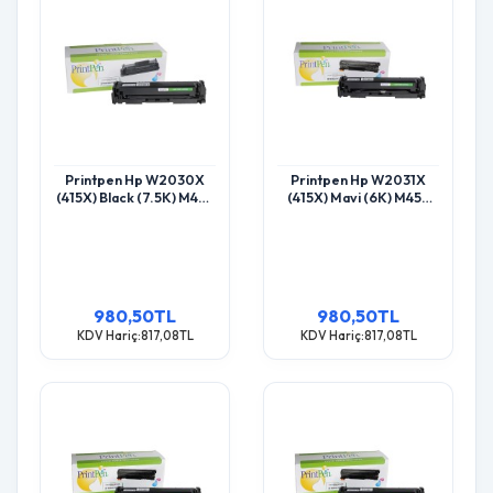
Printpen Hp W2030X
Printpen Hp W2031X
(415X) Black (7.5K) M455
(415X) Mavi (6K) M455
Mfp M454 Toner
Mfp M454 Toner
980,50TL
980,50TL
KDV Hariç:817,08TL
KDV Hariç:817,08TL