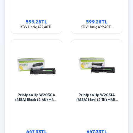
Toner
599,28TL
599,28TL
KDV Hariç:499,40TL
KDV Hariç:499,40TL
Printpen Hp W2030A
Printpen Hp W2031A
(415A) Black (2.4K) M455
(415A) Mavi (2.1K) M455
Mfp M454 Toner
Mfp M454 Toner
647,33TL
647,33TL