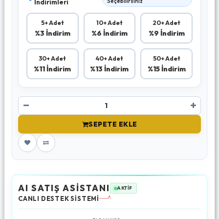
İndirimleri
Seçebilirsiniz
5+ Adet
10+ Adet
20+ Adet
%3 İndirim
%6 İndirim
%9 İndirim
30+ Adet
40+ Adet
50+ Adet
%11 İndirim
%13 İndirim
%15 İndirim
SEPETE EKLE
AI SATIŞ ASİSTANI
AKTİF
CANLI DESTEK SİSTEMİ