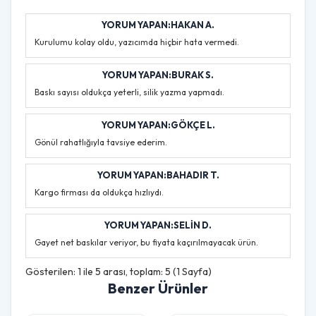
YORUM YAPAN:HAKAN A.
Kurulumu kolay oldu, yazıcımda hiçbir hata vermedi.
YORUM YAPAN:BURAK S.
Baskı sayısı oldukça yeterli, silik yazma yapmadı.
YORUM YAPAN:GÖKÇE L.
Gönül rahatlığıyla tavsiye ederim.
YORUM YAPAN:BAHADIR T.
Kargo firması da oldukça hızlıydı.
YORUM YAPAN:SELIN D.
Gayet net baskılar veriyor, bu fiyata kaçırılmayacak ürün.
Gösterilen: 1 ile 5 arası, toplam: 5 (1 Sayfa)
Benzer Ürünler