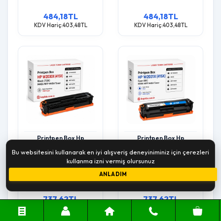
484,18TL
484,18TL
KDV Hariç:403,48TL
KDV Hariç:403,48TL
Printpen Box Hp
Printpen Box Hp
W2030X (415X) Black
W2031X (415X) Mavi (6K)
Bu websitesini kullanarak en iyi alışveriş deneyiniminiz için çerezleri
(7.5K) M455 Mfp M454
M455 Mfp M454 Toner
kullanma izni vermiş olursunuz
Toner
ANLADIM
737,62TL
737,62TL
KDV Hariç:614,68TL
KDV Hariç:614,68TL