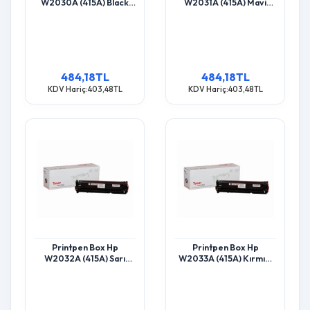
W2030A (415A) Black
W2031A (415A) Mavi
(2.4K) M455 Mfp M454
(2.1K) M455 Mfp M454
Toner
Toner
484,18TL
484,18TL
KDV Hariç:403,48TL
KDV Hariç:403,48TL
Printpen Box Hp
Printpen Box Hp
W2032A (415A) Sarı
W2033A (415A) Kırmızı
(2.1K) M455 Mfp M454
(2.1K) M455 Mfp M454
Toner
Toner