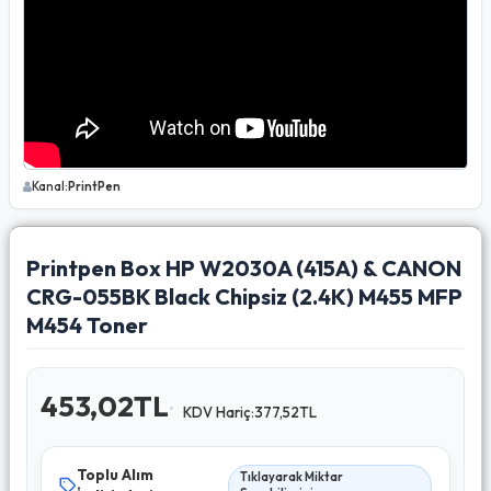
Kanal:
PrintPen
Printpen Box HP W2030A (415A) & CANON
CRG-055BK Black Chipsiz (2.4K) M455 MFP
M454 Toner
453,02TL
KDV Hariç:377,52TL
Toplu Alım
Tıklayarak Miktar