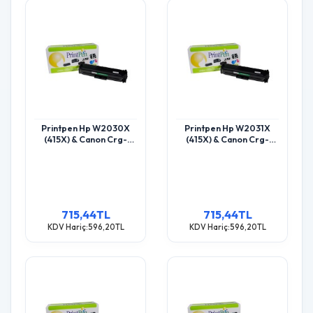
Printpen Hp W2030X
Printpen Hp W2031X
(415X) & Canon Crg-
(415X) & Canon Crg-
055Hbk Black Chipsiz
055Hc Mavi Chipsiz (6K)
(7.5K) M455 Mfp M454
M455 Mfp M454 Toner
Toner
715,44TL
715,44TL
KDV Hariç:596,20TL
KDV Hariç:596,20TL