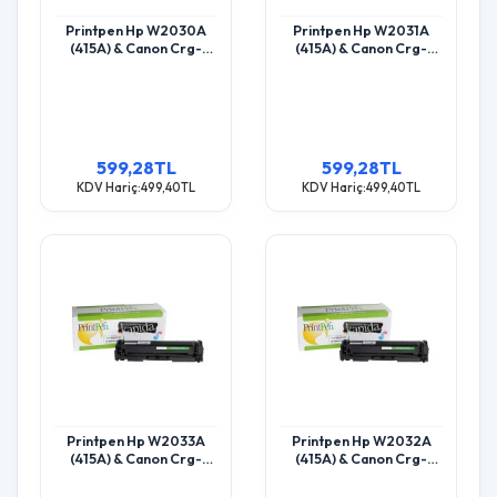
Printpen Hp W2030A
Printpen Hp W2031A
(415A) & Canon Crg-
(415A) & Canon Crg-
055Bk Black Chipsiz
055C Mavi Chipsiz (2.1K)
(2.4K) M455 Mfp M454
M455 Mfp M454 Toner
Toner
599,28TL
599,28TL
KDV Hariç:499,40TL
KDV Hariç:499,40TL
Printpen Hp W2033A
Printpen Hp W2032A
(415A) & Canon Crg-
(415A) & Canon Crg-
055M Kırmızı Chipsiz
055Y Sarı Chipsiz (2.1K)
(2.1K) M455 Mfp M454
M455 Mfp M454 Toner