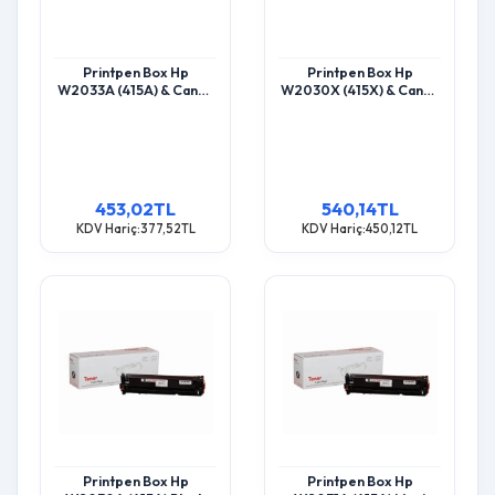
Printpen Box Hp
Printpen Box Hp
W2033A (415A) & Canon
W2030X (415X) & Canon
Crg-055M Kırmızı
Crg-055Hbk Black
Chipsiz (2.1K) M455 Mfp
Chipsiz (7.5K) M455 Mfp
M454 Toner
M454 Toner
453,02TL
540,14TL
KDV Hariç:377,52TL
KDV Hariç:450,12TL
Printpen Box Hp
Printpen Box Hp