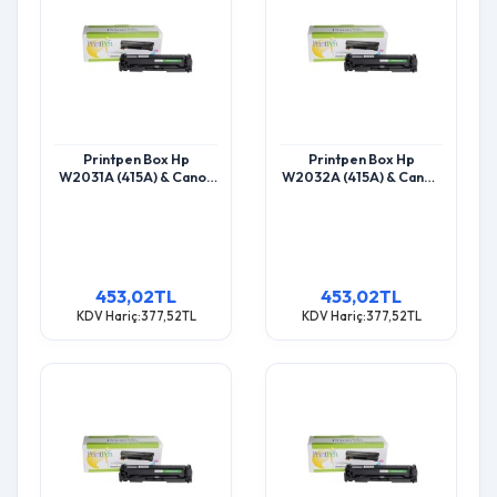
Printpen Box Hp
Printpen Box Hp
W2031A (415A) & Canon
W2032A (415A) & Canon
Crg-055C Mavi Chipsiz
Crg-055Y Sarı Chipsiz
(2.1K) M455 Mfp M454
(2.1K) M455 Mfp M454
Toner
Toner
453,02TL
453,02TL
KDV Hariç:377,52TL
KDV Hariç:377,52TL