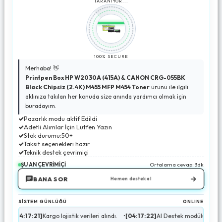
TARANIYOR...
100% SECURE
Merhaba! 👋
Printpen Box HP W2030A (415A) & CANON CRG-055BK
Black Chipsiz (2.4K) M455 MFP M454 Toner
ürünü ile ilgili
aklınıza takılan her konuda size anında yardımcı olmak için
buradayım.
✓
Pazarlık modu aktif Edildi
✓
Adetli Alımlar İçin Lütfen Yazın
✓
Stok durumu:50+
✓
Taksit seçenekleri hazır
✓
Teknik destek çevrimiçi
ŞU AN ÇEVRİMİÇİ
Ortalama cevap: 3dk
→
BANA SOR
Hemen destek al
SİSTEM GÜNLÜĞÜ
ONLINE
1]
Kargo lojistik verileri alındı.
•
[04:17:22]
AI Destek modülü aktif.
•