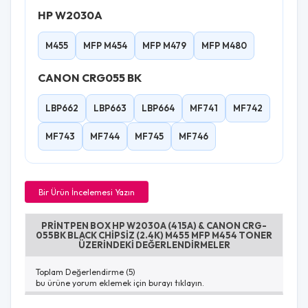
HP W2030A
M455
MFP M454
MFP M479
MFP M480
CANON CRG055 BK
LBP662
LBP663
LBP664
MF741
MF742
MF743
MF744
MF745
MF746
Bir Ürün İncelemesi Yazın
PRINTPEN BOX HP W2030A (415A) & CANON CRG-
055BK BLACK CHIPSIZ (2.4K) M455 MFP M454 TONER
ÜZERINDEKI DEĞERLENDIRMELER
Toplam Değerlendirme (5)
bu ürüne yorum eklemek için burayı tıklayın.