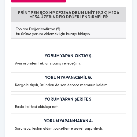
PRINTPEN BOX HP CF234A DRUM UNIT (9,2K) M106
M134 ÜZERINDEKI DEĞERLENDIRMELER
Toplam Değerlendirme (5)
bu ürüne yorum eklemek için burayı tıklayın.
YORUM YAPAN:OKTAY Ş.
Aynı üründen tekrar sipariş vereceğim.
YORUM YAPAN:CEMIL G.
Kargo hızlıydı, üründen de son derece memnun kaldım.
YORUM YAPAN:ŞERIFE S.
Baskı kalitesi oldukça net.
YORUM YAPAN:HAKAN A.
Sorunsuz teslim aldım, paketleme gayet başarılıydı.