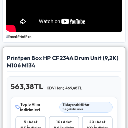
Kanal:
PrintPen
Printpen Box HP CF234A Drum Unit (9,2K)
M106 M134
563,38TL
KDV Hariç:469,48TL
Toplu Alım
Tıklayarak Miktar
İndirimleri
Seçebilirsiniz
5+ Adet
10+ Adet
20+ Adet
%3 İndirim
%6 İndirim
%9 İndirim