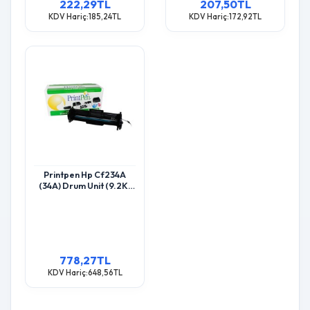
222,29TL
207,50TL
KDV Hariç:185,24TL
KDV Hariç:172,92TL
Printpen Hp Cf234A
(34A) Drum Unit (9.2K)
M106 M134
778,27TL
KDV Hariç:648,56TL