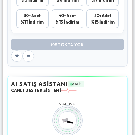
30+ Adet
40+ Adet
50+ Adet
%11 İndirim
%13 İndirim
%15 İndirim
STOKTA YOK
AI SATIŞ ASİSTANI
AKTİF
CANLI DESTEK SİSTEMİ
TARANIYOR...