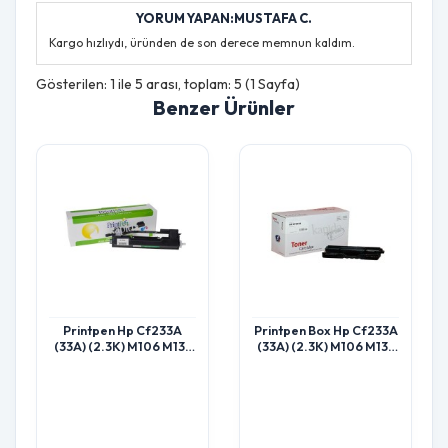
YORUM YAPAN:MUSTAFA C.
Kargo hızlıydı, üründen de son derece memnun kaldım.
Gösterilen: 1 ile 5 arası, toplam: 5 (1 Sayfa)
Benzer Ürünler
Printpen Hp Cf233A
Printpen Box Hp Cf233A
(33A) (2.3K) M106 M134
(33A) (2.3K) M106 M134
Toner
Toner