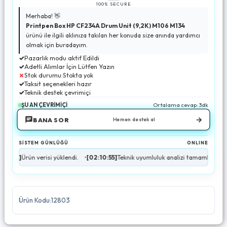
100% SECURE
Merhaba! 👋
Printpen Box HP CF234A Drum Unit (9,2K) M106 M134
ürünü ile ilgili aklınıza takılan her konuda size anında yardımcı
olmak için buradayım.
✓
Pazarlık modu aktif Edildi
✓
Adetli Alımlar İçin Lütfen Yazın
✗
Stok durumu:Stokta yok
✓
Taksit seçenekleri hazır
✓
Teknik destek çevrimiçi
ŞU AN ÇEVRİMİÇİ
Ortalama cevap: 3dk
→
BANA SOR
Hemen destek al
SİSTEM GÜNLÜĞÜ
ONLINE
rün verisi yüklendi.
•
[02:10:55]
Teknik uyumluluk analizi tamamlandı.
•
[02:10
Ürün Kodu:12803