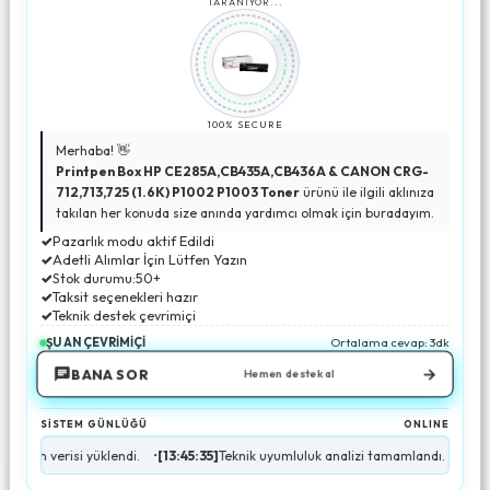
TARANIYOR...
100% SECURE
Merhaba! 👋
Printpen Box HP CE285A,CB435A,CB436A & CANON CRG-
712,713,725 (1.6K) P1002 P1003 Toner
ürünü ile ilgili aklınıza
takılan her konuda size anında yardımcı olmak için buradayım.
✓
Pazarlık modu aktif Edildi
✓
Adetli Alımlar İçin Lütfen Yazın
✓
Stok durumu:50+
✓
Taksit seçenekleri hazır
✓
Teknik destek çevrimiçi
ŞU AN ÇEVRİMİÇİ
Ortalama cevap: 3dk
→
BANA SOR
Hemen destek al
SİSTEM GÜNLÜĞÜ
ONLINE
erisi yüklendi.
•
[13:45:35]
Teknik uyumluluk analizi tamamlandı.
•
[13:45:35]
Sto