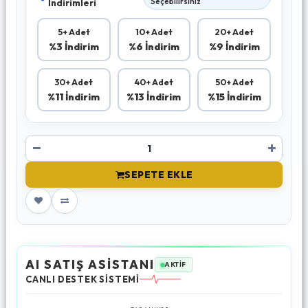
İndirimleri
Seçebilirsiniz
5+ Adet
10+ Adet
20+ Adet
%3 İndirim
%6 İndirim
%9 İndirim
30+ Adet
40+ Adet
50+ Adet
%11 İndirim
%13 İndirim
%15 İndirim
SEPETE EKLE
AI SATIŞ ASİSTANI
AKTİF
CANLI DESTEK SİSTEMİ