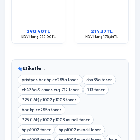
CRG-712,713,725 (2K)
& Canon Crg-
P1002 P1005 Toner
712,713,725 (Koli
Bazinda) (1.6K) P1002
P1003 Toner
290,40TL
214,37TL
KDV Hariç:242,00TL
KDV Hariç:178,64TL
Etiketler:
printpen box hp ce285a toner
cb435a toner
cb436a & canon crg-712 toner
713 toner
725 (1.6k) p1002 p1003 toner
box hp ce285a toner
725 (1.6k) p1002 p1003 muadil toner
hp p1002 toner
hp p1002 muadil toner
hp p1003 toner
hp p1003 muadil toner
hp p