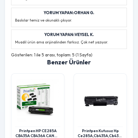
YORUM YAPAN:ORHAN G.
Baskılar temiz ve okunaklı çıkıyor.
YORUM YAPAN:VEYSEL K.
Muadil ürün ama orijinalinden farksız. Çok net yazıyor.
Gösterilen: 1 ile 5 arası, toplam: 5 (1 Sayfa)
Benzer Ürünler
Printpen HP CE285A
Printpen Kutusuz Hp
CB435A CB436A CANON
Ce285A,Cb435A,Cb436A