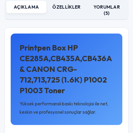
AÇIKLAMA
ÖZELLIKLER
YORUMLAR
(5)
Printpen Box HP
CE285A,CB435A,CB436A
& CANON CRG-
712,713,725 (1.6K) P1002
P1003 Toner
Yüksek performanslı baskı teknolojisi ile net,
keskin ve profesyonel sonuçlar sağlar.