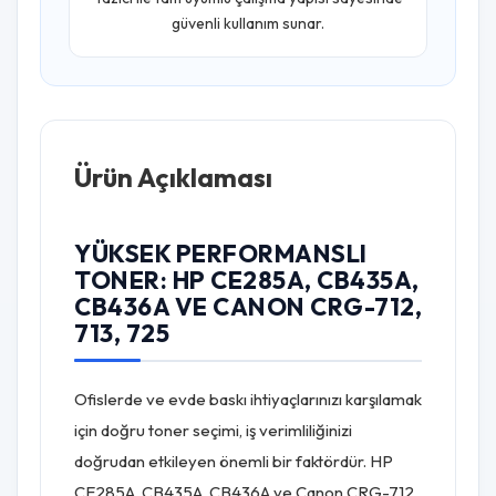
güvenli kullanım sunar.
Ürün Açıklaması
YÜKSEK PERFORMANSLI
TONER: HP CE285A, CB435A,
CB436A VE CANON CRG-712,
713, 725
Ofislerde ve evde baskı ihtiyaçlarınızı karşılamak
için doğru toner seçimi, iş verimliliğinizi
doğrudan etkileyen önemli bir faktördür. HP
CE285A, CB435A, CB436A ve Canon CRG-712,