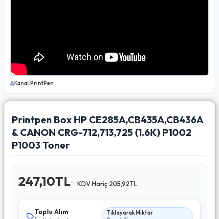
Kanal:
PrintPen
Printpen Box HP CE285A,CB435A,CB436A
& CANON CRG-712,713,725 (1.6K) P1002
P1003 Toner
247,10TL
KDV Hariç:205,92TL
Toplu Alım
Tıklayarak Miktar