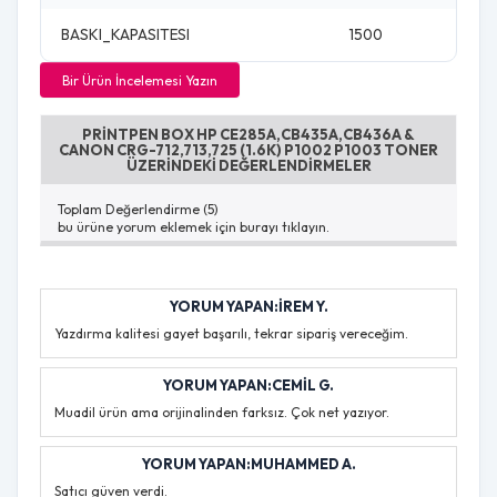
BASKI_KAPASITESI
1500
Bir Ürün İncelemesi Yazın
PRINTPEN BOX HP CE285A,CB435A,CB436A &
CANON CRG-712,713,725 (1.6K) P1002 P1003 TONER
ÜZERINDEKI DEĞERLENDIRMELER
Toplam Değerlendirme (5)
bu ürüne yorum eklemek için burayı tıklayın.
YORUM YAPAN:İREM Y.
Yazdırma kalitesi gayet başarılı, tekrar sipariş vereceğim.
YORUM YAPAN:CEMIL G.
Muadil ürün ama orijinalinden farksız. Çok net yazıyor.
YORUM YAPAN:MUHAMMED A.
Satıcı güven verdi.