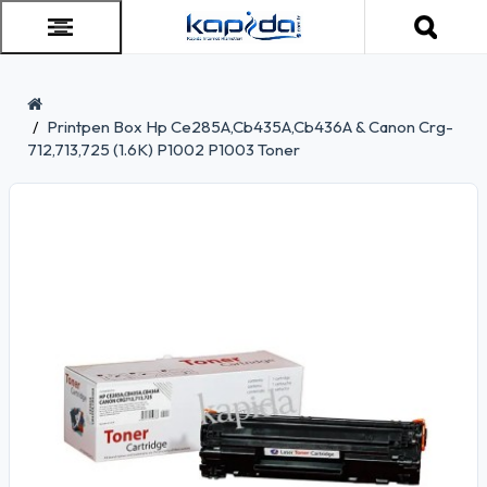
Printpen Box Hp Ce285A,Cb435A,Cb436A & Canon Crg-
712,713,725 (1.6K) P1002 P1003 Toner