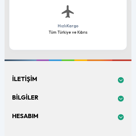
HızlıKargo
Tüm Türkiye ve Kıbrıs
İLETIŞIM
BILGILER
HESABIM