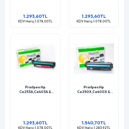
1.293,60TL
1.293,60TL
KDV Hariç:1.078,00TL
KDV Hariç:1.078,00TL
Printpen Hp
Printpen Hp
Ce253A,Ce403A &
Ce250X,Ce400X &
Canon Crg-723 Kırmızı
Canon Crg-723H Black
(7K) Cp3525 Cm3530 ;
(10.5K) Cp3525 Cm3530
Hp Ce403A (507A)
; Hp Ce400X (507X)
Toner
Toner
1.293,60TL
1.540,70TL
KDV Hariç:1.078,00TL
KDV Hariç:1.283,92TL