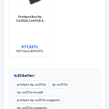
Printpen Box Hp
Ce252A,Ce402A &
Canon Crg-723 Sarı (7K)
Cp3525 Cm3530 ; Hp
Ce402A (507A) Toner
971,52TL
KDV Hariç:809,60TL
Etiketler:
printpen hp ce253a
hp ce253a
hp ce253a muadil
printpen hp ce253a magenta
hp ce253a magenta