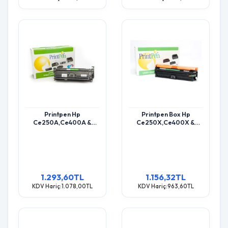
Printpen Hp
Printpen Box Hp
Ce250A,Ce400A &
Ce250X,Ce400X &
Canon Crg-723 Black
Canon Crg-723H Black
(5K) Cp3525 Cm3530 ;
(10.5K) Cp3525 Cm3530
Hp Ce400A (507A)
; Hp Ce400X (507X)
Toner
Toner
1.293,60TL
1.156,32TL
KDV Hariç:1.078,00TL
KDV Hariç:963,60TL