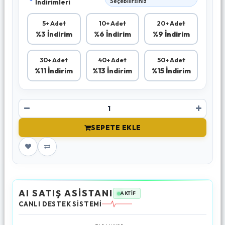
İndirimleri
Seçebilirsiniz
5+ Adet
10+ Adet
20+ Adet
%3 İndirim
%6 İndirim
%9 İndirim
30+ Adet
40+ Adet
50+ Adet
%11 İndirim
%13 İndirim
%15 İndirim
SEPETE EKLE
AI SATIŞ ASİSTANI
AKTİF
CANLI DESTEK SİSTEMİ