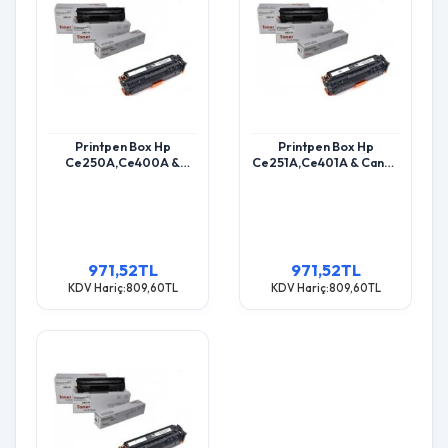
Printpen Box Hp
Printpen Box Hp
Ce250A,Ce400A &
Ce251A,Ce401A & Canon
Canon Crg-723 Black
Crg-723 Mavi (7K)
(5K) Cp3525 Cm3530 ;
Cp3525 Cm3530 ; Hp
Hp Ce400A (507A)
Ce401A (507A) Toner
Toner
971,52TL
971,52TL
KDV Hariç:809,60TL
KDV Hariç:809,60TL