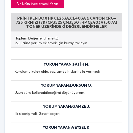
Bir Ürün İncelemesi Yazın
PRINTPEN BOX HP CE253A,CE403A & CANON CRG-
723 KIRMIZI (7K) CP3525 CM3530 ; HP CE403A (507A)
TONER ÜZERINDEKI DEĞERLENDIRMELER
Toplam Değerlendirme (5)
bu ürüne yorum eklemek için burayı tıklayın.
YORUM YAPAN:FATIH M.
Kurulumu kolay oldu, yazıcımda hiçbir hata vermedi.
YORUM YAPAN:DURSUN O.
Uzun süre kullanabileceğimi düşünüyorum.
YORUM YAPAN:GAMZE J.
İlk siparişimdi. Gayet başarılı.
YORUM YAPAN:VEYSEL K.