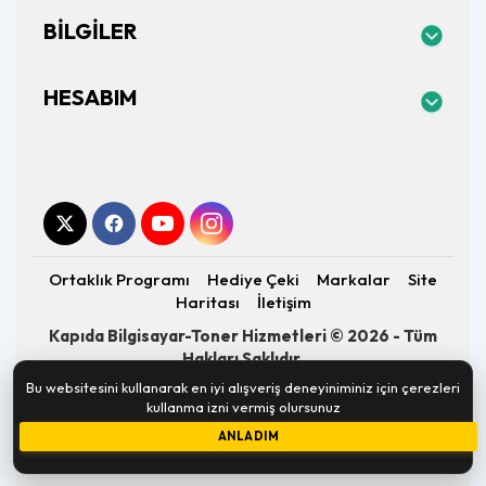
BILGILER
HESABIM
Ortaklık Programı
Hediye Çeki
Markalar
Site
Haritası
İletişim
Kapıda Bilgisayar-Toner Hizmetleri © 2026 - Tüm
Hakları Saklıdır.
Altyapı:
OpenCart
- Geliştirici:
E-Piksel
Bu websitesini kullanarak en iyi alışveriş deneyiniminiz için çerezleri
kullanma izni vermiş olursunuz
ANLADIM