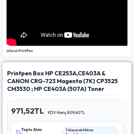
Kanal:
PrintPen
Printpen Box HP CE253A,CE403A &
CANON CRG-723 Magenta (7K) CP3525
CM3530 ; HP CE403A (507A) Toner
971,52TL
KDV Hariç:809,60TL
Toplu Alım
Tıklayarak Miktar