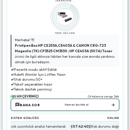
TARANIYOR...
100% SECURE
Merhaba! 👋
Printpen Box HP CE253A,CE403A & CANON CRG-723
Magenta (7K) CP3525 CM3530 ; HP CE403A (507A) Toner
ürünü ile ilgili aklınıza takılan her konuda size anında yardımcı
olmak için buradayım.
✓
Pazarlık modu aktif Edildi
✓
Adetli Alımlar İçin Lütfen Yazın
✓
Stok durumu:50+
✓
Taksit seçenekleri hazır
✓
Teknik destek çevrimiçi
ŞU AN ÇEVRİMİÇİ
Ortalama cevap: 3dk
→
BANA SOR
Hemen destek al
SİSTEM GÜNLÜĞÜ
ONLINE
 uyumluluk analizi tamamlandı.
•
[07:42:40]
Stok durumu doğrulandı (50+ Adet 