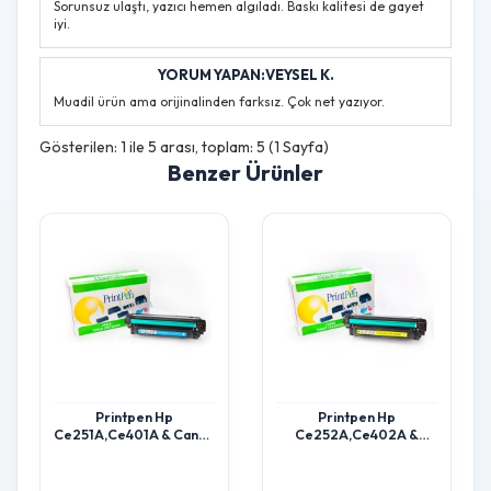
Sorunsuz ulaştı, yazıcı hemen algıladı. Baskı kalitesi de gayet
iyi.
YORUM YAPAN:VEYSEL K.
Muadil ürün ama orijinalinden farksız. Çok net yazıyor.
Gösterilen: 1 ile 5 arası, toplam: 5 (1 Sayfa)
Benzer Ürünler
Printpen Hp
Printpen Hp
Ce251A,Ce401A & Canon
Ce252A,Ce402A &
Crg-723 Mavi (7K)
Canon Crg-723 Sarı (7K)
Cp3525 Cm3530 ; Hp
Cp3525 Cm3530 ; Hp
Ce401A (507A) Toner
Ce402A (507A) Toner