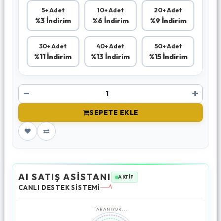
5+ Adet
10+ Adet
20+ Adet
%3 İndirim
%6 İndirim
%9 İndirim
30+ Adet
40+ Adet
50+ Adet
%11 İndirim
%13 İndirim
%15 İndirim
SEPETE EKLE
AI SATIŞ ASİSTANI
AKTİF
CANLI DESTEK SİSTEMİ
TARANIYOR...