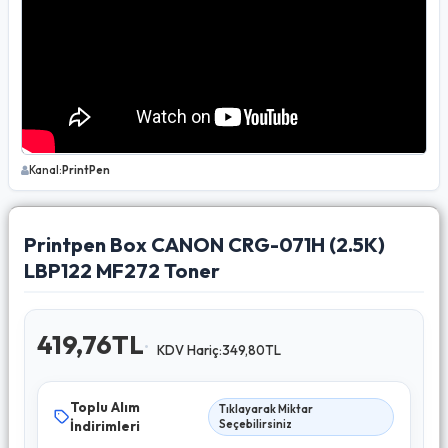
Kanal:
PrintPen
Printpen Box CANON CRG-071H (2.5K)
LBP122 MF272 Toner
419,76TL
KDV Hariç:349,80TL
Toplu Alım
Tıklayarak Miktar
İndirimleri
Seçebilirsiniz