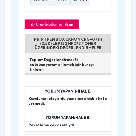
Bir Ürün İncelemesi Yazın
PRINTPEN BOX CANON CRG-071H
(2.5K) LBP122 MF272 TONER
ÜZERINDEKI DEĞERLENDIRMELER
Toplam Değerlendirme (5)
bu ürüne yorum eklemek için burayı
tıklayın.
YORUM YAPAN:NIHAL E.
Kurulumu kolay oldu, yazıcımda hiçbir hata
vermedi.
YORUM YAPAN:HALE B.
Paketleme çok özenliydi.