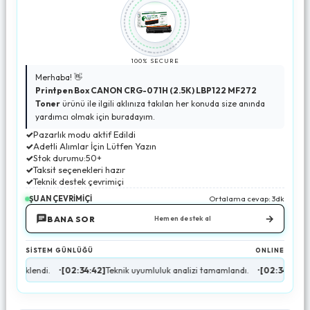
100% SECURE
Merhaba! 👋
Printpen Box CANON CRG-071H (2.5K) LBP122 MF272
Toner
ürünü ile ilgili aklınıza takılan her konuda size anında
yardımcı olmak için buradayım.
✓
Pazarlık modu aktif Edildi
✓
Adetli Alımlar İçin Lütfen Yazın
✓
Stok durumu:50+
✓
Taksit seçenekleri hazır
✓
Teknik destek çevrimiçi
ŞU AN ÇEVRİMİÇİ
Ortalama cevap: 3dk
→
BANA SOR
Hemen destek al
SİSTEM GÜNLÜĞÜ
ONLINE
di.
•
[02:34:42]
Teknik uyumluluk analizi tamamlandı.
•
[02:34:43]
Stok durumu