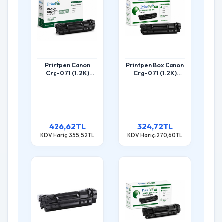
Printpen Canon
Printpen Box Canon
Crg-071 (1.2K)
Crg-071 (1.2K)
Lbp122 Mf272
Lbp122 Mf272
Toner
Toner
426,62TL
324,72TL
KDV Hariç:355,52TL
KDV Hariç:270,60TL