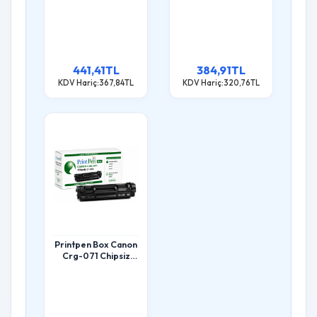
(2.6K) Lbp122
(1.2K) Lbp122
Mf272 Toner
Mf272 Toner
441,41TL
384,91TL
KDV Hariç:367,84TL
KDV Hariç:320,76TL
Printpen Box Canon
Crg-071 Chipsiz
(1.2K) Lbp122
Mf272 Toner