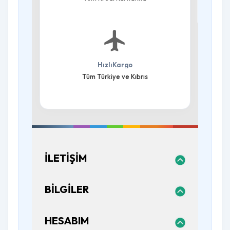
HızlıKargo
Tüm Türkiye ve Kıbrıs
İLETIŞIM
BILGILER
HESABIM