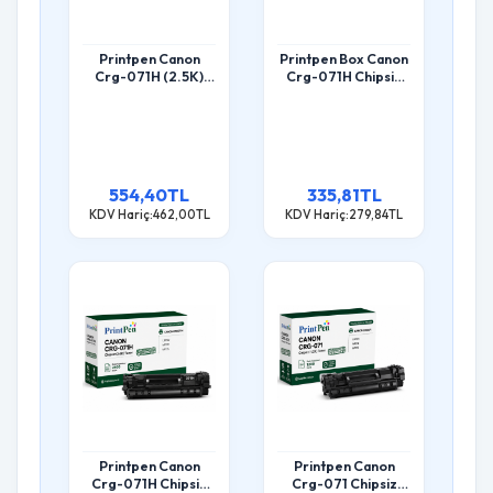
Printpen Canon
Printpen Box Canon
Crg-071H (2.5K)
Crg-071H Chipsiz
Lbp122 Mf272
(2.6K) Lbp122
Toner
Mf272 Toner
554,40TL
335,81TL
KDV Hariç:462,00TL
KDV Hariç:279,84TL
Printpen Canon
Printpen Canon
Crg-071H Chipsiz
Crg-071 Chipsiz