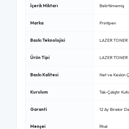
İçerik Miktarı
Belirtilmemiş
Marka
Printpen
Baskı Teknolojisi
LAZER TONER 
Ürün Tipi
LAZER TONER 
Baskı Kalitesi
Net ve Keskin Çı
Kurulum
Tak-Çalıştır Kul
Garanti
12 Ay Birebir D
Menşei
İthal