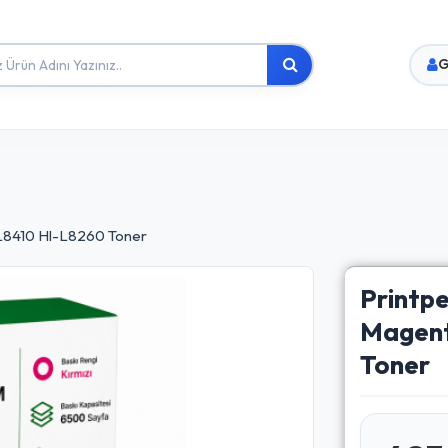
G
-L8410 Hl-L8260 Toner
Printp
Magent
Toner