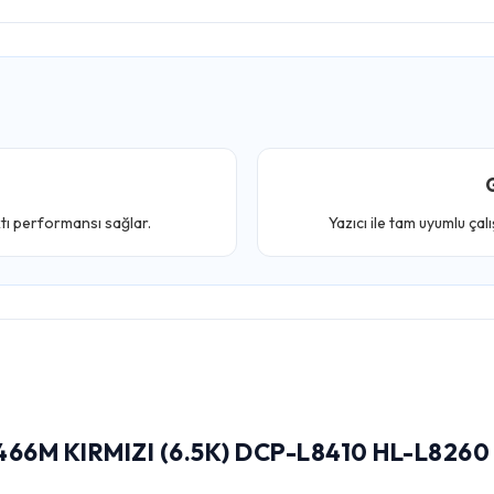
G
ktı performansı sağlar.
Yazıcı ile tam uyumlu çal
6M KIRMIZI (6.5K) DCP-L8410 HL-L8260 