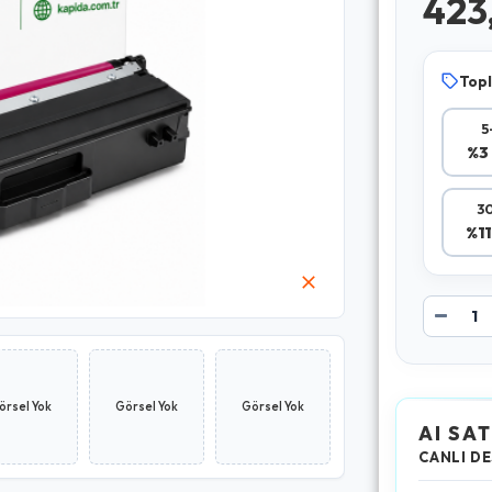
423
Topl
5
%3 
30
%11
örsel Yok
Görsel Yok
Görsel Yok
AI SAT
CANLI DE