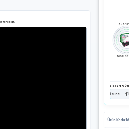
sterebilir.
TARANIY
100% S
SİSTEM GÜ
ndı (50+ Adet Mevcut).
•
[11:50:20]
Kargo lojistik verileri alındı.
•
[11:50:21]
AI 
Ürün Kodu:1