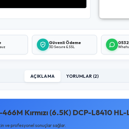
e
Güvenli Ödeme
0532
lsuz
3D Secure & SSL
Whats
AÇIKLAMA
YORUMLAR (2)
466M Kırmızı (6.5K) DCP-L8410 HL-
kin ve profesyonel sonuçlar sağlar.