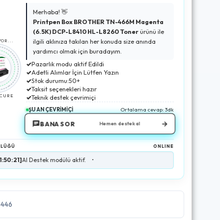
Merhaba! 👋
Printpen Box BROTHER TN-466M Magenta
(6.5K) DCP-L8410 HL-L8260 Toner
ürünü ile
ilgili aklınıza takılan her konuda size anında
OR...
yardımcı olmak için buradayım.
✓
Pazarlık modu aktif Edildi
✓
Adetli Alımlar İçin Lütfen Yazın
✓
Stok durumu:50+
✓
Taksit seçenekleri hazır
ECURE
✓
Teknik destek çevrimiçi
ŞU AN ÇEVRİMİÇİ
Ortalama cevap: 3dk
→
BANA SOR
Hemen destek al
NLÜĞÜ
ONLINE
Destek modülü aktif.
•
6446