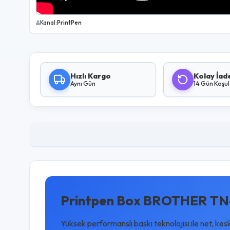
Kanal:
PrintPen
Hızlı Kargo
Kolay İad
Aynı Gün
14 Gün Koşu
Printpen Box BROTHER TN-
Yüksek performanslı baskı teknolojisi ile net, kes