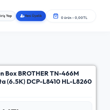
iriş Yap
Yeni Üyelik
0 ürün - 0,00TL
en Box BROTHER TN-466M
a (6.5K) DCP-L8410 HL-L8260