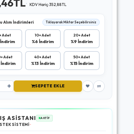
,46TL
KDV Hariç:352,88TL
u Alım İndirimleri
Tıklayarak Miktar Seçebilirsiniz
+ Adet
10+ Adet
20+ Adet
İndirim
%6 İndirim
%9 İndirim
+ Adet
40+ Adet
50+ Adet
 İndirim
%13 İndirim
%15 İndirim
SEPETE EKLE
IŞ ASİSTANI
AKTİF
STEK SİSTEMİ