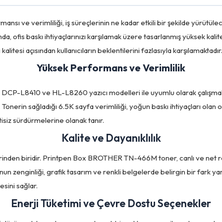
sı ve verimliliği, iş süreçlerinin ne kadar etkili bir şekilde yürütüle
s baskı ihtiyaçlarınızı karşılamak üzere tasarlanmış yüksek kaliteli b
litesi açısından kullanıcıların beklentilerini fazlasıyla karşılamaktadır
Yüksek Performans ve Verimlilik
P-L8410 ve HL-L8260 yazıcı modelleri ile uyumlu olarak çalışmakta
in sağladığı 6.5K sayfa verimliliği, yoğun baskı ihtiyaçları olan ofisler
ntisiz sürdürmelerine olanak tanır.
Kalite ve Dayanıklılık
lliklerinden biridir. Printpen Box BROTHER TN-466M toner, canlı ve net
nun zenginliği, grafik tasarım ve renkli belgelerde belirgin bir fark yar
sini sağlar.
Enerji Tüketimi ve Çevre Dostu Seçenekler