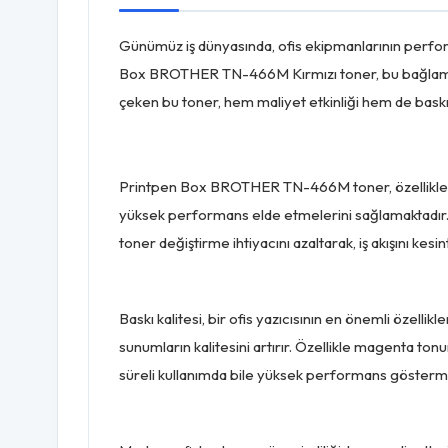
Günümüz iş dünyasında, ofis ekipmanlarının performan
Box BROTHER TN-466M Kırmızı toner, bu bağlamda, ofi
çeken bu toner, hem maliyet etkinliği hem de baskı ka
Printpen Box BROTHER TN-466M toner, özellikle DC
yüksek performans elde etmelerini sağlamaktadır. Toner
toner değiştirme ihtiyacını azaltarak, iş akışını kesi
Baskı kalitesi, bir ofis yazıcısının en önemli öze
sunumların kalitesini artırır. Özellikle magenta tonu
süreli kullanımda bile yüksek performans gösterme