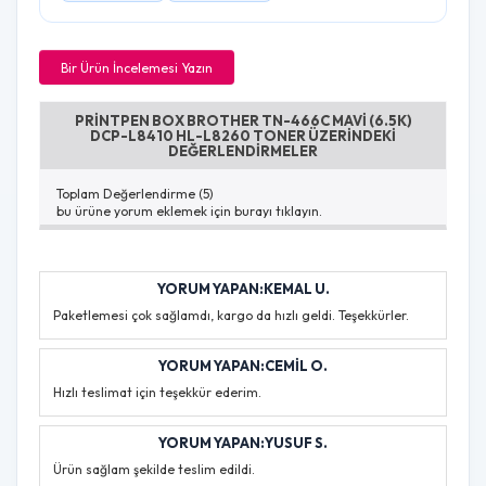
Bir Ürün İncelemesi Yazın
PRINTPEN BOX BROTHER TN-466C MAVI (6.5K)
DCP-L8410 HL-L8260 TONER ÜZERINDEKI
DEĞERLENDIRMELER
Toplam Değerlendirme (5)
bu ürüne yorum eklemek için burayı tıklayın.
YORUM YAPAN:KEMAL U.
Paketlemesi çok sağlamdı, kargo da hızlı geldi. Teşekkürler.
YORUM YAPAN:CEMIL O.
Hızlı teslimat için teşekkür ederim.
YORUM YAPAN:YUSUF S.
Ürün sağlam şekilde teslim edildi.