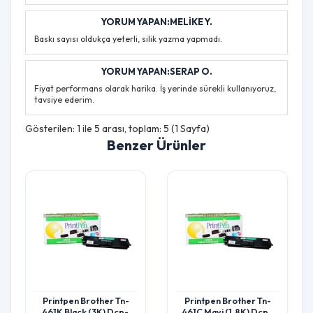
YORUM YAPAN:MELIKE Y.
Baskı sayısı oldukça yeterli, silik yazma yapmadı.
YORUM YAPAN:SERAP O.
Fiyat performans olarak harika. İş yerinde sürekli kullanıyoruz,
tavsiye ederim.
Gösterilen: 1 ile 5 arası, toplam: 5 (1 Sayfa)
Benzer Ürünler
Printpen Brother Tn-
Printpen Brother Tn-
461K Black (3K) Dcp-
461C Mavi (1.8K) Dcp-