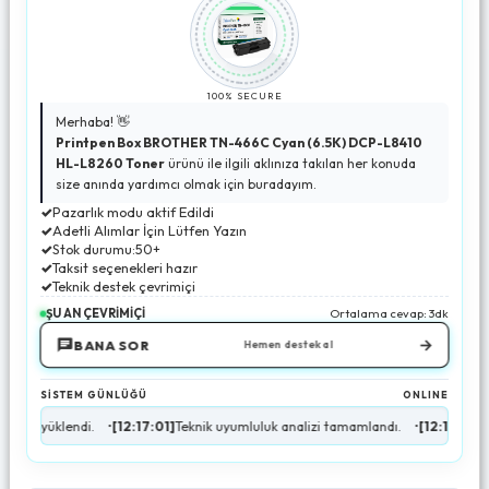
100% SECURE
Merhaba! 👋
Printpen Box BROTHER TN-466C Cyan (6.5K) DCP-L8410
HL-L8260 Toner
ürünü ile ilgili aklınıza takılan her konuda
size anında yardımcı olmak için buradayım.
✓
Pazarlık modu aktif Edildi
✓
Adetli Alımlar İçin Lütfen Yazın
✓
Stok durumu:50+
✓
Taksit seçenekleri hazır
✓
Teknik destek çevrimiçi
ŞU AN ÇEVRİMİÇİ
Ortalama cevap: 3dk
→
BANA SOR
Hemen destek al
SİSTEM GÜNLÜĞÜ
ONLINE
ndi.
•
[12:17:01]
Teknik uyumluluk analizi tamamlandı.
•
[12:17:02]
Stok durumu 