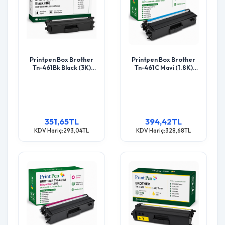
Printpen Box Brother
Printpen Box Brother
Tn-461Bk Black (3K)
Tn-461C Mavi (1.8K)
Dcp-L8410 Hl-L8260
Dcp-L8410 Hl-L8260
Toner
Toner
351,65TL
394,42TL
KDV Hariç:293,04TL
KDV Hariç:328,68TL