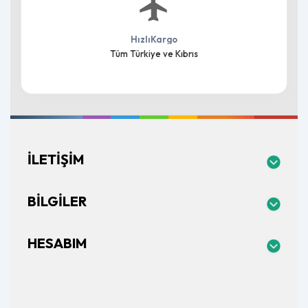
HızlıKargo
Tüm Türkiye ve Kıbrıs
İLETIŞIM
BILGILER
HESABIM