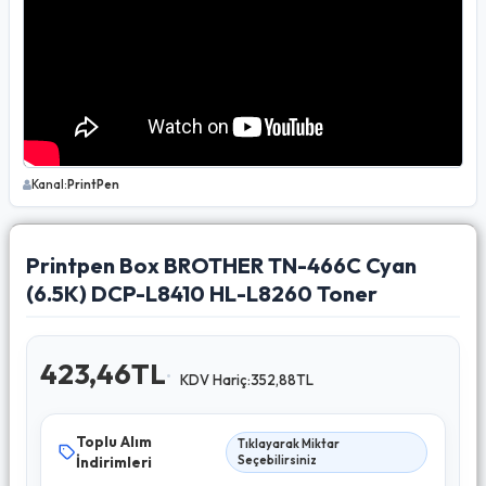
Kanal:
PrintPen
Printpen Box BROTHER TN-466C Cyan
(6.5K) DCP-L8410 HL-L8260 Toner
423,46TL
KDV Hariç:352,88TL
Toplu Alım
Tıklayarak Miktar
İndirimleri
Seçebilirsiniz