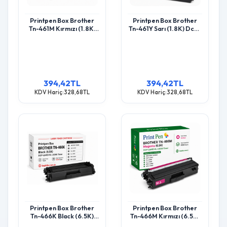
Printpen Box Brother
Printpen Box Brother
Tn-461M Kırmızı (1.8K)
Tn-461Y Sarı (1.8K) Dcp-
Dcp-L8410 Hl-L8260
L8410 Hl-L8260 Toner
Toner
394,42TL
394,42TL
KDV Hariç:328,68TL
KDV Hariç:328,68TL
Printpen Box Brother
Printpen Box Brother
Tn-466K Black (6.5K)
Tn-466M Kırmızı (6.5K)
Dcp-L8410 Hl-L8260
Dcp-L8410 Hl-L8260