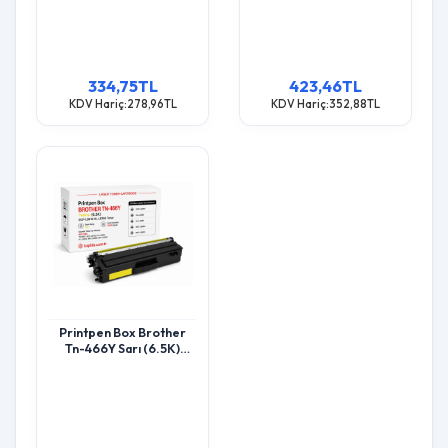
Toner
Toner
334,75TL
423,46TL
KDV Hariç:278,96TL
KDV Hariç:352,88TL
Printpen Box Brother
Tn-466Y Sarı (6.5K)
Dcp-L8410 Hl-L8260
Toner