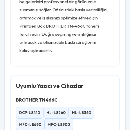
belgelerinizi profesyonel bir görünümle
sunmanızı sağlar. Ofisinizdeki baskı verimliliğini
artırmak ve iş akışınızı optimize etmek için
Printpen Box BROTHER TN-466C toner’i
tercih edin. Doğru seçim, iş verimliliğinizi
artıracak ve ofisinizdeki baskı süreçlerini
kolaylaştıracaktır.
Uyumlu Yazıcı ve Cihazlar
BROTHER TN466C
DCP-L8410
HL-L8260
HL-L8360
MFC-L8690
MFC-L8900