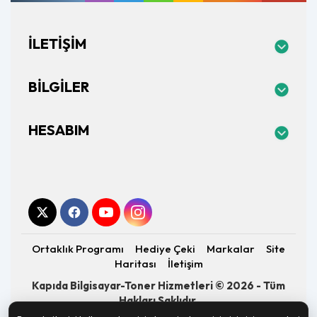
İLETIŞIM
BILGILER
HESABIM
Ortaklık Programı
Hediye Çeki
Markalar
Site
Haritası
İletişim
Kapıda Bilgisayar-Toner Hizmetleri © 2026 - Tüm
Hakları Saklıdır.
Altyapı:
OpenCart
- Geliştirici:
E-Piksel