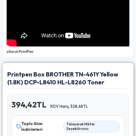
Kanal:
PrintPen
Printpen Box BROTHER TN-461Y Yellow
(1.8K) DCP-L8410 HL-L8260 Toner
394,42TL
KDV Hariç:328,68TL
Toplu Alım
Tıklayarak Miktar
İndirimleri
Seçebilirsiniz