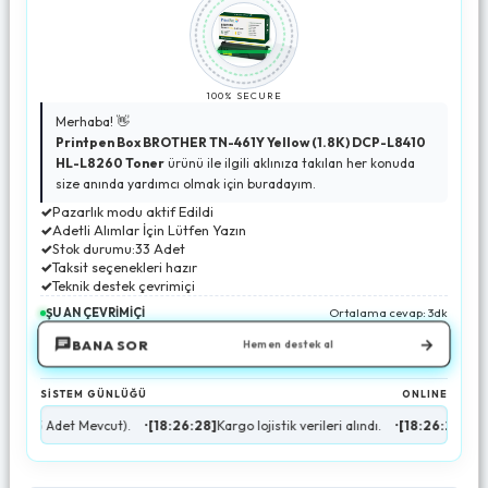
100% SECURE
Merhaba! 👋
Printpen Box BROTHER TN-461Y Yellow (1.8K) DCP-L8410
HL-L8260 Toner
ürünü ile ilgili aklınıza takılan her konuda
size anında yardımcı olmak için buradayım.
✓
Pazarlık modu aktif Edildi
✓
Adetli Alımlar İçin Lütfen Yazın
✓
Stok durumu:33 Adet
✓
Taksit seçenekleri hazır
✓
Teknik destek çevrimiçi
ŞU AN ÇEVRİMİÇİ
Ortalama cevap: 3dk
→
BANA SOR
Hemen destek al
SİSTEM GÜNLÜĞÜ
ONLINE
t Mevcut).
•
[18:26:28]
Kargo lojistik verileri alındı.
•
[18:26:29]
AI Destek modü