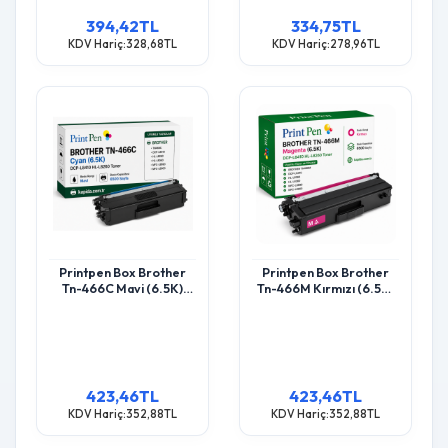
394,42TL
334,75TL
KDV Hariç:328,68TL
KDV Hariç:278,96TL
Printpen Box Brother
Printpen Box Brother
Tn-466C Mavi (6.5K)
Tn-466M Kırmızı (6.5K)
Dcp-L8410 Hl-L8260
Dcp-L8410 Hl-L8260
Toner
Toner
423,46TL
423,46TL
KDV Hariç:352,88TL
KDV Hariç:352,88TL