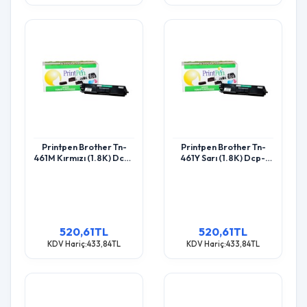
Printpen Brother Tn-
Printpen Brother Tn-
461M Kırmızı (1.8K) Dcp-
461Y Sarı (1.8K) Dcp-
L8410 Hl-L8260 Toner
L8410 Hl-L8260 Toner
520,61TL
520,61TL
KDV Hariç:433,84TL
KDV Hariç:433,84TL