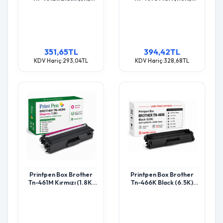
Dcp-L8410 Hl-L8260
Dcp-L8410 Hl-L8260
Toner
Toner
351,65TL
394,42TL
KDV Hariç:293,04TL
KDV Hariç:328,68TL
Printpen Box Brother
Printpen Box Brother
Tn-461M Kırmızı (1.8K)
Tn-466K Black (6.5K)
Dcp-L8410 Hl-L8260
Dcp-L8410 Hl-L8260
Toner
Toner