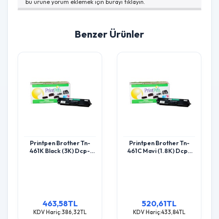
bu ürüne yorum eklemek için burayı tıklayın.
Benzer Ürünler
Printpen Brother Tn-
Printpen Brother Tn-
461K Black (3K) Dcp-
461C Mavi (1.8K) Dcp-
L8410 Hl-L8260 Toner
L8410 Hl-L8260 Toner
463,58TL
520,61TL
KDV Hariç:386,32TL
KDV Hariç:433,84TL