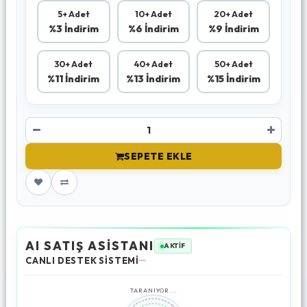
5+ Adet
10+ Adet
20+ Adet
%3 İndirim
%6 İndirim
%9 İndirim
30+ Adet
40+ Adet
50+ Adet
%11 İndirim
%13 İndirim
%15 İndirim
SEPETE EKLE
AI SATIŞ ASİSTANI
AKTİF
CANLI DESTEK SİSTEMİ
TARANIYOR...