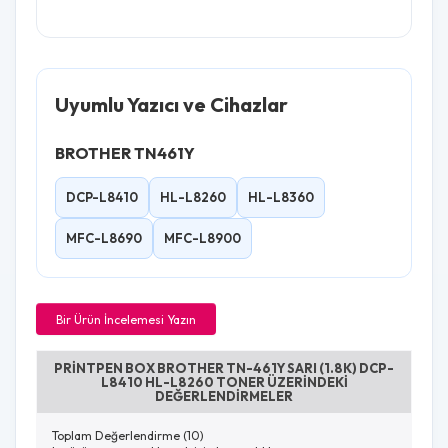
Uyumlu Yazıcı ve Cihazlar
BROTHER TN461Y
DCP-L8410
HL-L8260
HL-L8360
MFC-L8690
MFC-L8900
Bir Ürün İncelemesi Yazın
PRINTPEN BOX BROTHER TN-461Y SARI (1.8K) DCP-
L8410 HL-L8260 TONER ÜZERINDEKI
DEĞERLENDIRMELER
Toplam Değerlendirme (10)