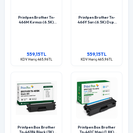
Printpen Brother Tn-
Printpen Brother Tn-
466M Kırmızı (6.5K)
466Y Sarı (6.5K) Dcp-
Dcp-L8410 Hl-L8260
L8410 Hl-L8260 Toner
Toner
559,15TL
559,15TL
KDV Hariç:465,96TL
KDV Hariç:465,96TL
Printpen Box Brother
Printpen Box Brother
Tn-461Bk Black (3K)
Tn-461C Mavi (1.8K)