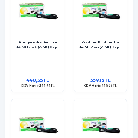
Printpen Brother Tn-
Printpen Brother Tn-
466K Black (6.5K) Dcp-
466C Mavi (6.5K) Dcp-
L8410 Hl-L8260 Toner
L8410 Hl-L8260 Toner
440,35TL
559,15TL
KDV Hariç:366,96TL
KDV Hariç:465,96TL