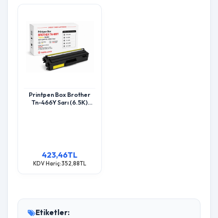
Printpen Box Brother
Tn-466Y Sarı (6.5K)
Dcp-L8410 Hl-L8260
Toner
423,46TL
KDV Hariç:352,88TL
Etiketler: