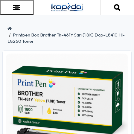
Printpen Box Brother Tn-461Y Sarı (1.8K) Dcp-L8410 Hl-
L8260 Toner