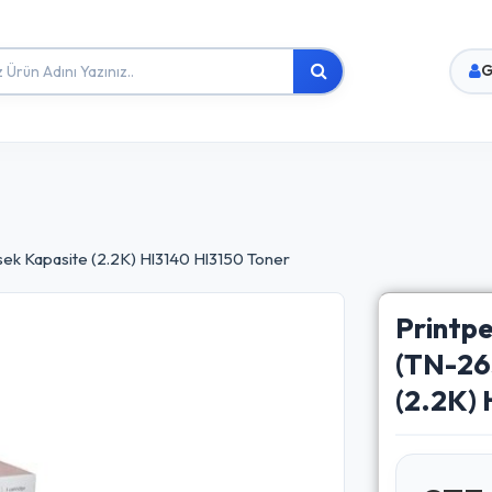
G
sek Kapasite (2.2K) Hl3140 Hl3150 Toner
Printp
(TN-26
(2.2K)