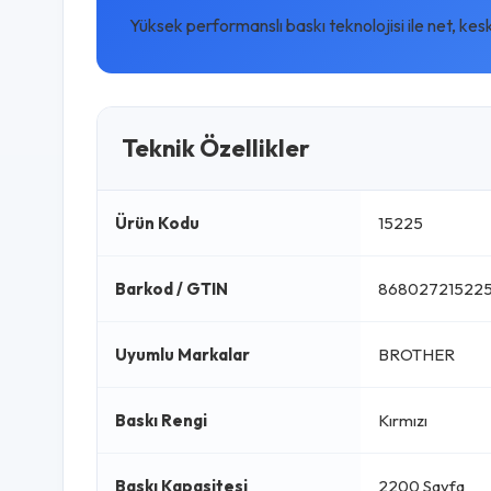
Yüksek performanslı baskı teknolojisi ile net, kes
Teknik Özellikler
Ürün Kodu
15225
Barkod / GTIN
86802721522
Uyumlu Markalar
BROTHER
Baskı Rengi
Kırmızı
Baskı Kapasitesi
2200 Sayfa