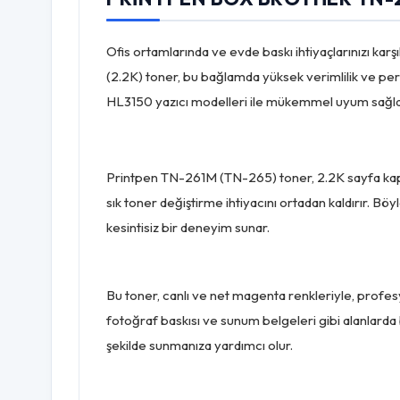
Ofis ortamlarında ve evde baskı ihtiyaçlarınızı 
(2.2K) toner, bu bağlamda yüksek verimlilik ve per
HL3150 yazıcı modelleri ile mükemmel uyum sağlayar
Printpen TN-261M (TN-265) toner, 2.2K sayfa kapasit
sık toner değiştirme ihtiyacını ortadan kaldırır. Bö
kesintisiz bir deneyim sunar.
Bu toner, canlı ve net magenta renkleriyle, profesy
fotoğraf baskısı ve sunum belgeleri gibi alanlarda büy
şekilde sunmanıza yardımcı olur.