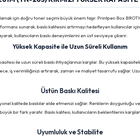
karşılamak için doğru toner seçimi büyük önem taşır. Printpen Box B
formans sunarak, baskı kalitesini artırmayı hedefleyen kullanıcılar iç
ak, kullanıcıların baskı deneyimlerini en üst seviyeye çıkarır.
Yüksek Kapasite ile Uzun Süreli Kullanım
esi ile uzun süreli baskı ihtiyaçlarınızı karşılar. Bu yüksek kapasite
ylece, iş verimliliğinizi artırarak, zaman ve maliyet tasarrufu sağlar. 
Üstün Baskı Kalitesi
onel kalitede baskılar elde etmenizi sağlar. Renklerin doygunluğu ve de
ük bir fark yaratır. Baskı kalitesi, kullanıcıların beklentilerini karşıla
Uyumluluk ve Stabilite