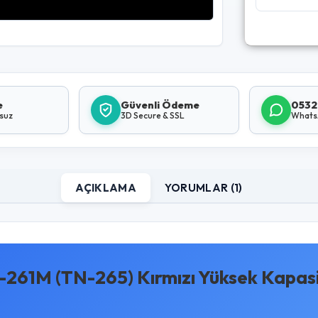
e
Güvenli Ödeme
0532
lsuz
3D Secure & SSL
Whats
AÇIKLAMA
YORUMLAR (1)
61M (TN-265) Kırmızı Yüksek Kapas