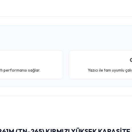
G
ktı performansı sağlar.
Yazıcı ile tam uyumlu çal
61M (TN-265) KIRMIZI YÜKSEK KAPASIT