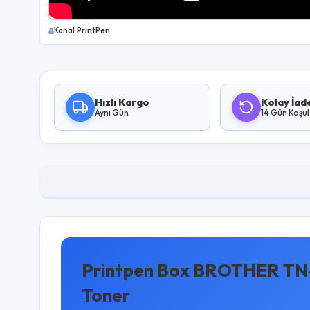
Kanal:
PrintPen
Hızlı Kargo
Kolay İad
Aynı Gün
14 Gün Koşu
Printpen Box BROTHER TN-2
Toner