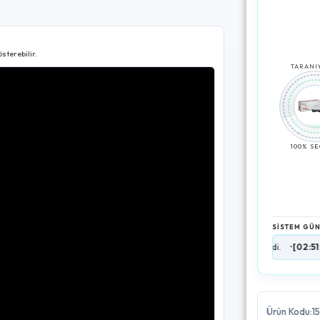
sterebilir.
TARANIY
100% S
SİSTEM GÜ
[02:51:11]
Ürün verisi yüklendi.
•
[02:51:13]
Teknik u
Ürün Kodu:1