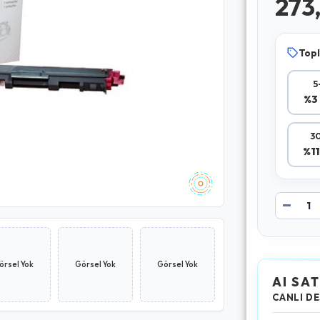
273
Topl
5
%3 
30
%11
örsel Yok
Görsel Yok
Görsel Yok
AI SAT
CANLI DE