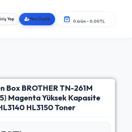
iriş Yap
Yeni Üyelik
0 ürün - 0,00TL
en Box BROTHER TN-261M
5) Magenta Yüksek Kapasite
 HL3140 HL3150 Toner