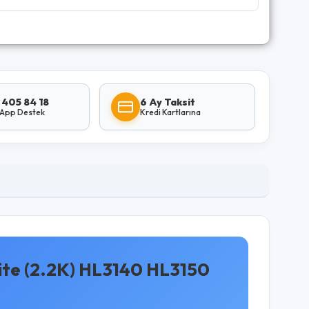
 405 84 18
6 Ay Taksit
App Destek
Kredi Kartlarına
ite (2.2K) HL3140 HL3150