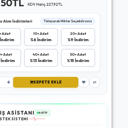
,50TL
KDV Hariç:227,92TL
u Alım İndirimleri
Tıklayarak Miktar Seçebilirsiniz
+ Adet
10+ Adet
20+ Adet
İndirim
%6 İndirim
%9 İndirim
+ Adet
40+ Adet
50+ Adet
 İndirim
%13 İndirim
%15 İndirim
SEPETE EKLE
IŞ ASİSTANI
AKTİF
STEK SİSTEMİ