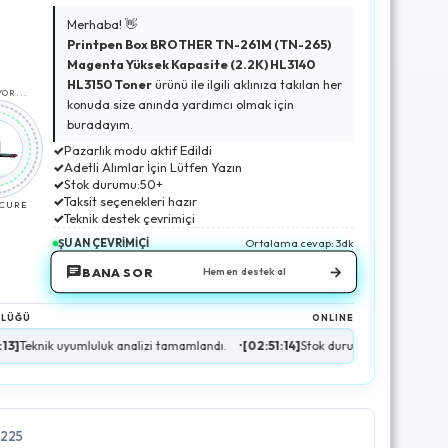
Merhaba! 👋
Printpen Box BROTHER TN-261M (TN-265)
Magenta Yüksek Kapasite (2.2K) HL3140
HL3150 Toner
ürünü ile ilgili aklınıza takılan her
OR...
konuda size anında yardımcı olmak için
buradayım.
✓
Pazarlık modu aktif Edildi
✓
Adetli Alımlar İçin Lütfen Yazın
✓
Stok durumu:50+
✓
Taksit seçenekleri hazır
ECURE
✓
Teknik destek çevrimiçi
ŞU AN ÇEVRİMİÇİ
Ortalama cevap: 3dk
→
BANA SOR
Hemen destek al
NLÜĞÜ
ONLINE
yumluluk analizi tamamlandı.
•
[02:51:14]
Stok durumu doğrulandı (50+ Adet Me
5225