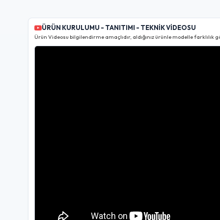
ÜRÜN KURULUMU - TANITIMI - TEKNİK VİDEOSU
Ürün Videosu bilgilendirme amaçlıdır, aldığınız ürünle modelle farklılık gö