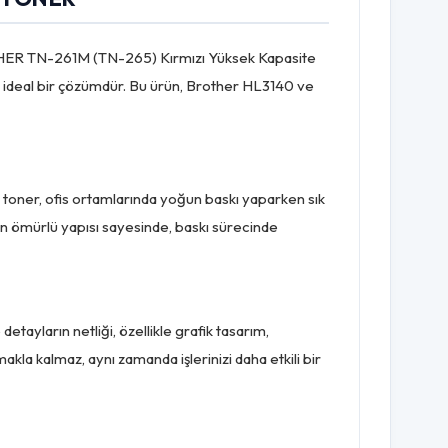
ROTHER TN-261M (TN-265) Kırmızı Yüksek Kapasite
in ideal bir çözümdür. Bu ürün, Brother HL3140 ve
li toner, ofis ortamlarında yoğun baskı yaparken sık
Uzun ömürlü yapısı sayesinde, baskı sürecinde
tayların netliği, özellikle grafik tasarım,
makla kalmaz, aynı zamanda işlerinizi daha etkili bir