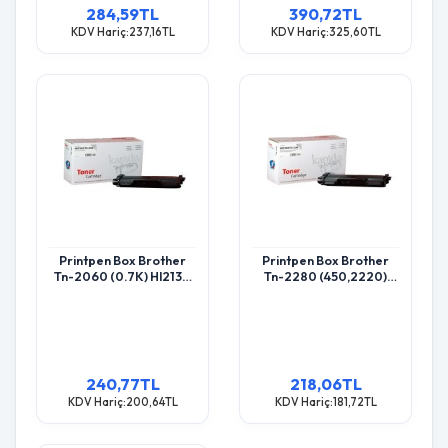
284,59TL
390,72TL
KDV Hariç:237,16TL
KDV Hariç:325,60TL
Printpen Box Brother
Printpen Box Brother
Tn-2060 (0.7K) Hl2130
Tn-2280 (450,2220)
Hl2132 Toner
Yüksek Kapasite (2.6K)
Hl2220 Hl2230 Toner
240,77TL
218,06TL
KDV Hariç:200,64TL
KDV Hariç:181,72TL