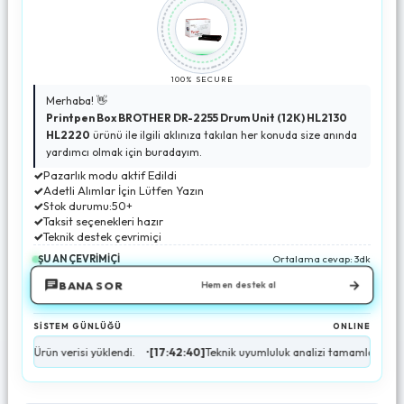
100% SECURE
Merhaba! 👋
Printpen Box BROTHER DR-2255 Drum Unit (12K) HL2130
HL2220
ürünü ile ilgili aklınıza takılan her konuda size anında
yardımcı olmak için buradayım.
✓
Pazarlık modu aktif Edildi
✓
Adetli Alımlar İçin Lütfen Yazın
✓
Stok durumu:50+
✓
Taksit seçenekleri hazır
✓
Teknik destek çevrimiçi
ŞU AN ÇEVRİMİÇİ
Ortalama cevap: 3dk
→
BANA SOR
Hemen destek al
SİSTEM GÜNLÜĞÜ
ONLINE
ün verisi yüklendi.
•
[17:42:40]
Teknik uyumluluk analizi tamamlandı.
•
[17:42:4