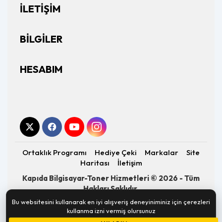
İLETIŞIM
BILGILER
HESABIM
Ortaklık Programı
Hediye Çeki
Markalar
Site
Haritası
İletişim
Kapıda Bilgisayar-Toner Hizmetleri © 2026 - Tüm
Hakları Saklıdır.
Altyapı:
OpenCart
- Geliştirici:
E-Piksel
Bu websitesini kullanarak en iyi alışveriş deneyiniminiz için çerezleri
kullanma izni vermiş olursunuz