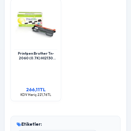
Printpen Brother Tn-
2060 (0.7K) Hl2130
Hl2132 Toner
266,11TL
KDV Hariç:221,76TL
Etiketler: