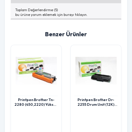
Toplam Değerlendirme (5)
bu ürüne yorum eklemek için burayı tıklayın.
Benzer Ürünler
Printpen Brother Tn-
Printpen Brother Dr-
2280 (450,2220) Yüksek
2255 Drum Unit (12K)
Kapasite (2.6K) Hl2220
Hl2130 Hl2220
Hl2230 Toner