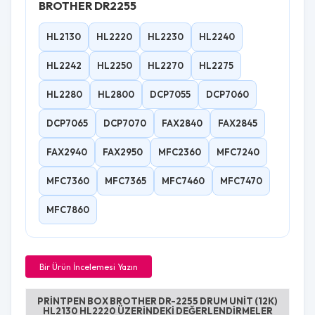
BROTHER DR2255
HL2130
HL2220
HL2230
HL2240
HL2242
HL2250
HL2270
HL2275
HL2280
HL2800
DCP7055
DCP7060
DCP7065
DCP7070
FAX2840
FAX2845
FAX2940
FAX2950
MFC2360
MFC7240
MFC7360
MFC7365
MFC7460
MFC7470
MFC7860
Bir Ürün İncelemesi Yazın
PRINTPEN BOX BROTHER DR-2255 DRUM UNIT (12K)
HL2130 HL2220 ÜZERINDEKI DEĞERLENDIRMELER