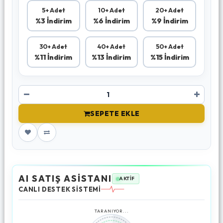
5+ Adet
10+ Adet
20+ Adet
%3 İndirim
%6 İndirim
%9 İndirim
30+ Adet
40+ Adet
50+ Adet
%11 İndirim
%13 İndirim
%15 İndirim
SEPETE EKLE
AI SATIŞ ASİSTANI
AKTİF
CANLI DESTEK SİSTEMİ
TARANIYOR...