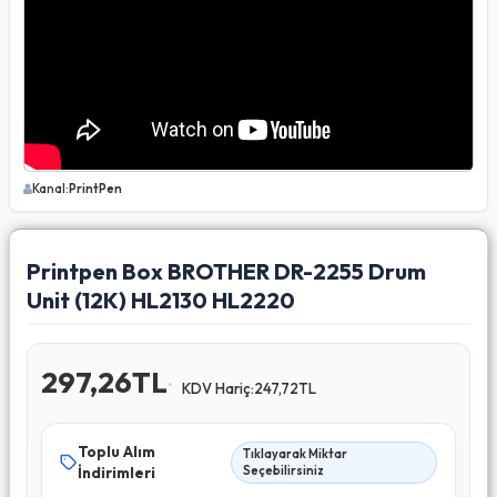
Kanal:
PrintPen
Printpen Box BROTHER DR-2255 Drum
Unit (12K) HL2130 HL2220
297,26TL
KDV Hariç:247,72TL
Toplu Alım
Tıklayarak Miktar
İndirimleri
Seçebilirsiniz