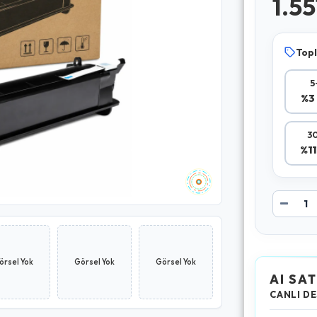
1.5
Topl
5
%3 
30
%11
örsel Yok
Görsel Yok
Görsel Yok
AI SAT
CANLI DE