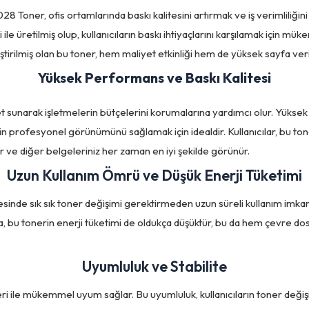
ner, ofis ortamlarında baskı kalitesini artırmak ve iş verimliliğini
ile üretilmiş olup, kullanıcıların baskı ihtiyaçlarını karşılamak için mü
tirilmiş olan bu toner, hem maliyet etkinliği hem de yüksek sayfa verim
Yüksek Performans ve Baskı Kalitesi
unarak işletmelerin bütçelerini korumalarına yardımcı olur. Yüksek ka
inin profesyonel görünümünü sağlamak için idealdir. Kullanıcılar, bu tone
r ve diğer belgeleriniz her zaman en iyi şekilde görünür.
Uzun Kullanım Ömrü ve Düşük Enerji Tüketimi
e sık sık toner değişimi gerektirmeden uzun süreli kullanım imkanı sun
 bu tonerin enerji tüketimi de oldukça düşüktür, bu da hem çevre dos
Uyumluluk ve Stabilite
ile mükemmel uyum sağlar. Bu uyumluluk, kullanıcıların toner değiş