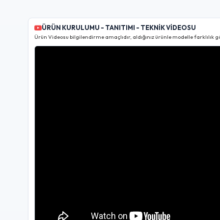
ÜRÜN KURULUMU - TANITIMI - TEKNİK VİDEOSU
Ürün Videosu bilgilendirme amaçlıdır, aldığınız ürünle modelle farklılık gö