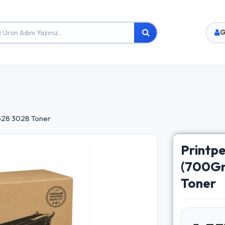
G
2528 3028 Toner
Printp
(700Gr
Toner