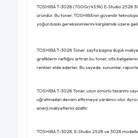
TOSHIBA T-3028 (700Gr/43,9k) E-Studio 2528 3028 To
üründür. Bu toner, TOSHIBA'nın güvenilir teknolojisi 
yoğun baskı gereksinimlerini karşılamak üzere geliş
TOSHIBA T-3028 Toner, sayfa başına düşük maliyet s
grafiklerin netliğini artıran bu toner, ofis belgeler
renkler elde ederler. Bu sayede, sunumlar, raporla
TOSHIBA T-3028 Toner, uzun ömürlü tasarımı sayesind
uğratmadan devam ettirmeye yardımcı olur. Ayrıca,
enerji maliyetlerini azaltır.
TOSHIBA T-3028, E-Studio 2528 ve 3028 modelleri 