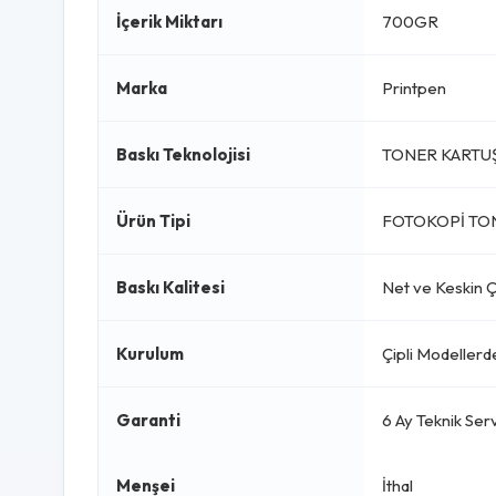
İçerik Miktarı
700GR
Marka
Printpen
Baskı Teknolojisi
TONER KARTU
Ürün Tipi
FOTOKOPİ TO
Baskı Kalitesi
Net ve Keskin Çı
Kurulum
Çipli Modellerd
Garanti
6 Ay Teknik Serv
Menşei
İthal