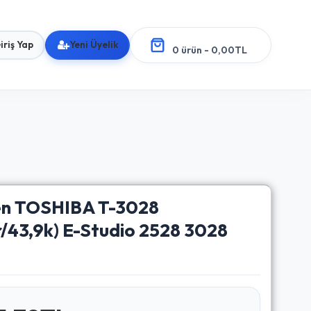
iriş Yap
Yeni Üyelik
0 ürün - 0,00TL
en TOSHIBA T-3028
/43,9k) E-Studio 2528 3028