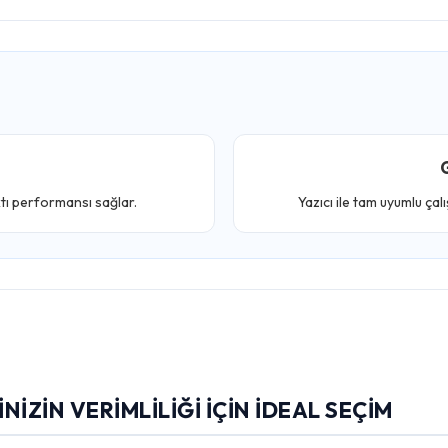
G
ktı performansı sağlar.
Yazıcı ile tam uyumlu çal
NIZIN VERIMLILIĞI İÇIN İDEAL SEÇIM