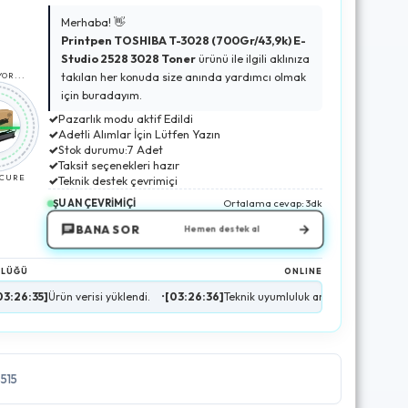
Merhaba! 👋
Printpen TOSHIBA T-3028 (700Gr/43,9k) E-
Studio 2528 3028 Toner
ürünü ile ilgili aklınıza
takılan her konuda size anında yardımcı olmak
OR...
için buradayım.
✓
Pazarlık modu aktif Edildi
✓
Adetli Alımlar İçin Lütfen Yazın
✓
Stok durumu:7 Adet
✓
Taksit seçenekleri hazır
ECURE
✓
Teknik destek çevrimiçi
ŞU AN ÇEVRİMİÇİ
Ortalama cevap: 3dk
→
BANA SOR
Hemen destek al
NLÜĞÜ
ONLINE
ün verisi yüklendi.
•
[03:26:36]
Teknik uyumluluk analizi tamamlandı.
•
[03:26
8515