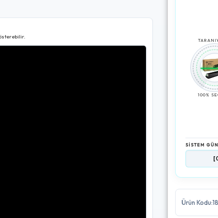
sterebilir.
TARANIY
100% S
SİSTEM GÜ
[03:26:35]
Ür
Ürün Kodu:1