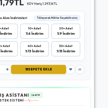
51,79TL
KDV Hariç:1.293,16TL
u Alım İndirimleri
Tıklayarak Miktar Seçebilirsiniz
+ Adet
10+ Adet
20+ Adet
İndirim
%6 İndirim
%9 İndirim
+ Adet
40+ Adet
50+ Adet
 İndirim
%13 İndirim
%15 İndirim
SEPETE EKLE
IŞ ASİSTANI
AKTİF
STEK SİSTEMİ