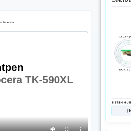
CANLI DE
sterebilir.
TARANIY
100% S
SİSTEM GÜ
[10:52:48]
Ür