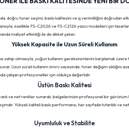
ONER ILE BASKI KALITESINDE YENI BIR 
da, doğru toner seçimi, baskı kalitesini ve iş verimliliğini doğrudan
sıyla, özellikle FS-C2026 ve FS-C2126 yazıcı modelleri için tasarlanm
nda maliyet etkinliği ile de dikkat çeker.
Yüksek Kapasite ile Uzun Süreli Kullanım
ahip olmasıyla, yoğun kullanım gereksinimlerini karşılamak üzere tas
taj sunar. Uzun süreli kullanım ömrü sayesinde, toner değişim sıklığını 
nda çalışan profesyoneller için oldukça değerlidir.
Üstün Baskı Kalitesi
nlı ve net renkler sunarak, belgelerinizin profesyonel bir görünüm kaz
çimdir. Yüksek kaliteli baskı performansı, her sayfada tutarlılık ve netlik
Uyumluluk ve Stabilite