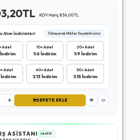
03,20TL
KDV Hariç:836,00TL
u Alım İndirimleri
Tıklayarak Miktar Seçebilirsiniz
+ Adet
10+ Adet
20+ Adet
İndirim
%6 İndirim
%9 İndirim
+ Adet
40+ Adet
50+ Adet
 İndirim
%13 İndirim
%15 İndirim
SEPETE EKLE
IŞ ASİSTANI
AKTİF