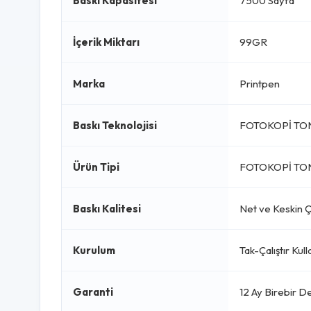
Baskı Kapasitesi
7500 Sayfa
İçerik Miktarı
99GR
Marka
Printpen
Baskı Teknolojisi
FOTOKOPİ TO
Ürün Tipi
FOTOKOPİ TO
Baskı Kalitesi
Net ve Keskin Çı
Kurulum
Tak-Çalıştır Kul
Garanti
12 Ay Birebir D