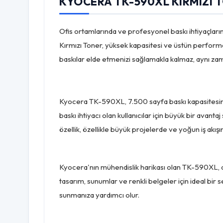
KYOCERA TK-590XL KIRMIZI T
Ofis ortamlarında ve profesyonel baskı ihtiyaçların
Kırmızı Toner, yüksek kapasitesi ve üstün performan
baskılar elde etmenizi sağlamakla kalmaz, aynı zama
Kyocera TK-590XL, 7.500 sayfa baskı kapasitesine s
baskı ihtiyacı olan kullanıcılar için büyük bir avan
özellik, özellikle büyük projelerde ve yoğun iş akışı
Kyocera'nın mühendislik harikası olan TK-590XL, ca
tasarım, sunumlar ve renkli belgeler için ideal bir se
sunmanıza yardımcı olur.