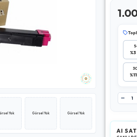
1.0
Topl
5
%3 
30
%11
örsel Yok
Görsel Yok
Görsel Yok
AI SAT