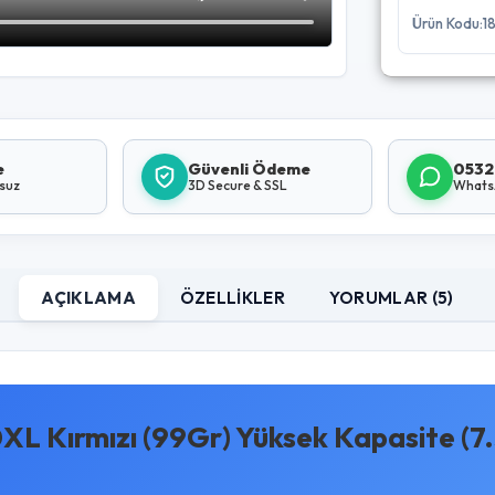
Ürün Kodu:1
e
Güvenli Ödeme
0532
lsuz
3D Secure & SSL
Whats
AÇIKLAMA
ÖZELLIKLER
YORUMLAR (5)
 Kırmızı (99Gr) Yüksek Kapasite (7.