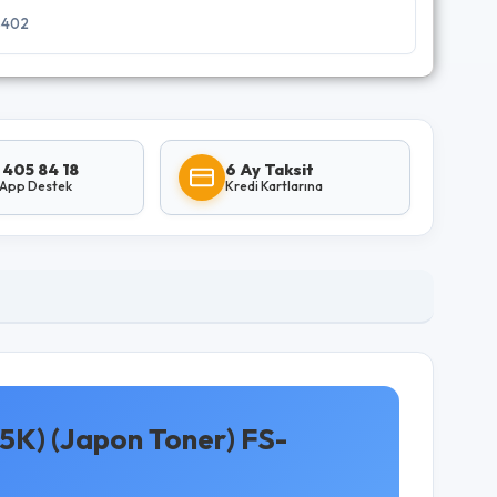
8402
 405 84 18
6 Ay Taksit
App Destek
Kredi Kartlarına
5K) (Japon Toner) FS-