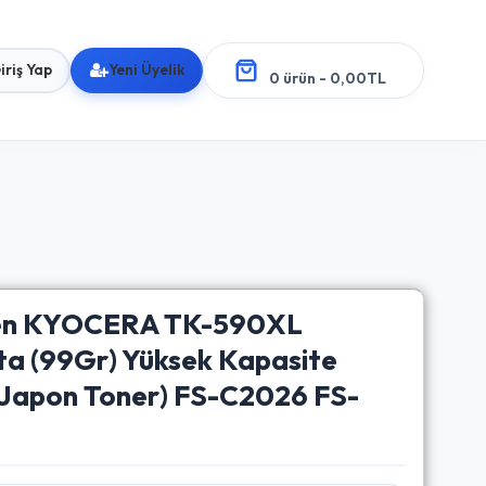
iriş Yap
Yeni Üyelik
0 ürün - 0,00TL
pen KYOCERA TK-590XL
a (99Gr) Yüksek Kapasite
 (Japon Toner) FS-C2026 FS-