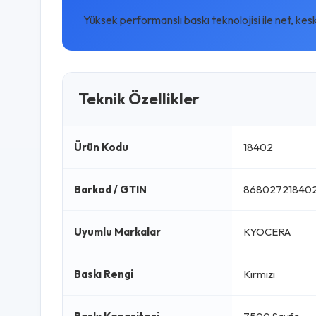
Yüksek performanslı baskı teknolojisi ile net, kes
Teknik Özellikler
Ürün Kodu
18402
Barkod / GTIN
86802721840
Uyumlu Markalar
KYOCERA
Baskı Rengi
Kırmızı