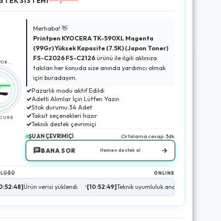
STEK SİSTEMİ
Merhaba! 👋
Printpen KYOCERA TK-590XL Magenta
(99Gr) Yüksek Kapasite (7.5K) (Japon Toner)
FS-C2026 FS-C2126
ürünü ile ilgili aklınıza
OR...
takılan her konuda size anında yardımcı olmak
için buradayım.
✓
Pazarlık modu aktif Edildi
✓
Adetli Alımlar İçin Lütfen Yazın
✓
Stok durumu:34 Adet
✓
Taksit seçenekleri hazır
ECURE
✓
Teknik destek çevrimiçi
ŞU AN ÇEVRİMİÇİ
Ortalama cevap: 3dk
→
BANA SOR
Hemen destek al
NLÜĞÜ
ONLINE
ün verisi yüklendi.
•
[10:52:49]
Teknik uyumluluk analizi tamamlandı.
•
[10:52:5