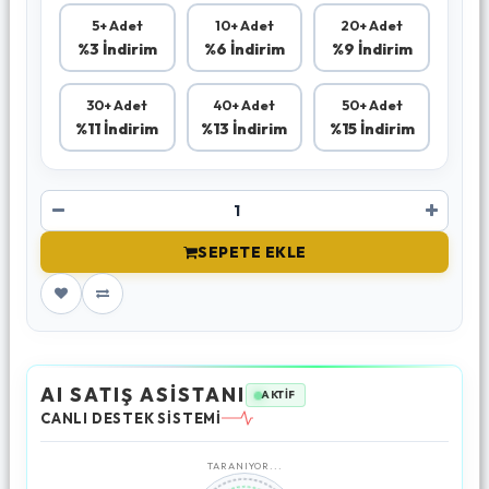
5+ Adet
10+ Adet
20+ Adet
%3 İndirim
%6 İndirim
%9 İndirim
30+ Adet
40+ Adet
50+ Adet
%11 İndirim
%13 İndirim
%15 İndirim
SEPETE EKLE
AI SATIŞ ASİSTANI
AKTİF
CANLI DESTEK SİSTEMİ
TARANIYOR...