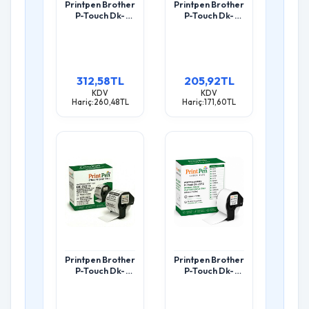
Printpen Brother
Printpen Brother
P-Touch Dk-
P-Touch Dk-
22205 Sürekli
22210 Sürekli
Etiket (62Mm X
Etiket (29Mm X
30,48M) Ql500
30,48M) Ql500
Ql550
Ql550
312,58TL
205,92TL
KDV
KDV
Hariç:260,48TL
Hariç:171,60TL
Printpen Brother
Printpen Brother
P-Touch Dk-
P-Touch Dk-
22211 Dayanikli
22212 Dayanikli
Sürekli Film
Sürekli Film
Yüzeyli Beyaz
Yüzeyli Beyaz