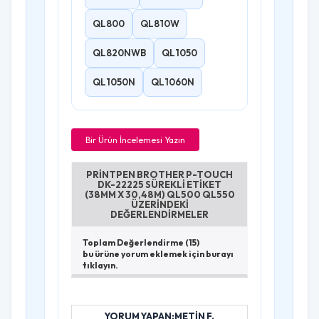
QL800
QL810W
QL820NWB
QL1050
QL1050N
QL1060N
Bir Ürün İncelemesi Yazın
PRINTPEN BROTHER P-TOUCH
DK-22225 SÜREKLI ETIKET
(38MM X 30,48M) QL500 QL550
ÜZERINDEKI
DEĞERLENDIRMELER
Toplam Değerlendirme (15)
bu ürüne yorum eklemek için burayı
tıklayın.
YORUM YAPAN:METIN F.