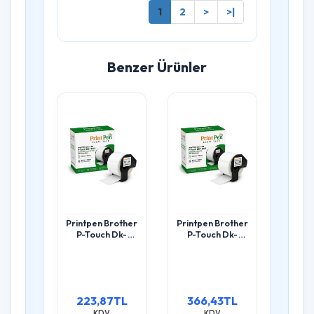
1
2
>
>|
Benzer Ürünler
Printpen Brother
Printpen Brother
P-Touch Dk-
P-Touch Dk-
11201 Standard
11202 Gönderi
Adres Etiketi
Etiketi (300
(400 Adet/Rulo)
Adet/Rulo)
(29Mm X 90Mm)
(62Mm X
Ql500 Ql550
100Mm) Ql500
223,87TL
366,43TL
Ql550
KDV
KDV