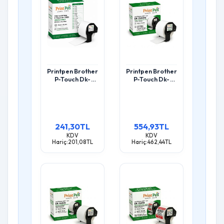
Printpen Brother
Printpen Brother
P-Touch Dk-
P-Touch Dk-
22223 Sürekli
22243S Sürekli
Etiket (50Mm X
Beyaz Kagit
30,48M) Ql500
Etiket (102Mm X
Ql550
30,48M) Ql500
Ql550
241,30TL
554,93TL
KDV
KDV
Hariç:201,08TL
Hariç:462,44TL