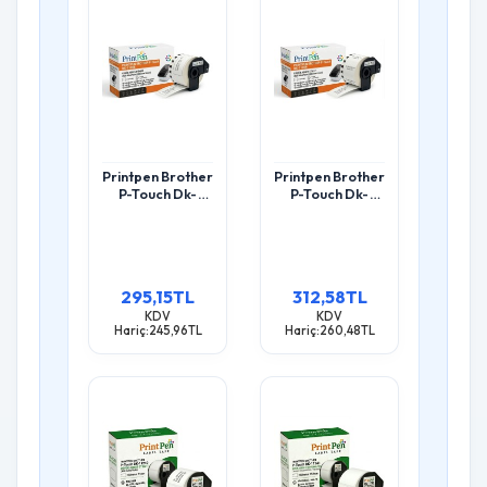
Printpen Brother
Printpen Brother
P-Touch Dk-
P-Touch Dk-
11208 Genis
11209 Küçük
Adres Etiketi
Adres Etiketi
(400 Adet/Rulo)
(800 Adet/Rulo)
(38Mm X 90Mm)
(29Mm X 62Mm)
Ql500 Ql550
Ql500 Ql550
295,15TL
312,58TL
KDV
KDV
Hariç:245,96TL
Hariç:260,48TL