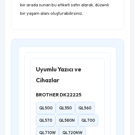
bir arada sunan bu etiketi satın alarak, düzenli
bir yaşam alanı oluşturabilirsiniz.
Uyumlu Yazıcı ve
Cihazlar
BROTHER DK22225
QL500
QL550
QL560
QL570
QL580N
QL700
QL710W
QL720NW