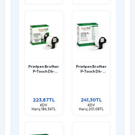
Printpen Brother
Printpen Brother
P-Touch Dk-
P-Touch Dk-
11218 Yuvarlak
11221 Kare Etiket
Etiket (1000
(1000
Adet/Rulo)
Adet/Rulo)
(24Mm X Ø)
(23Mm X 23Mm)
Ql500 Ql550
Ql500 Ql550
223,87TL
241,30TL
KDV
KDV
Hariç:186,56TL
Hariç:201,08TL