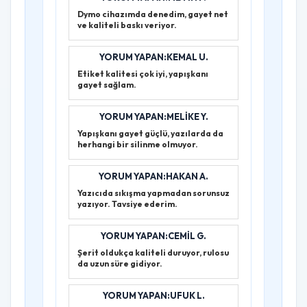
Dymo cihazımda denedim, gayet net
ve kaliteli baskı veriyor.
YORUM YAPAN:KEMAL U.
Etiket kalitesi çok iyi, yapışkanı
gayet sağlam.
YORUM YAPAN:MELIKE Y.
Yapışkanı gayet güçlü, yazılarda da
herhangi bir silinme olmuyor.
YORUM YAPAN:HAKAN A.
Yazıcıda sıkışma yapmadan sorunsuz
yazıyor. Tavsiye ederim.
YORUM YAPAN:CEMIL G.
Şerit oldukça kaliteli duruyor, rulosu
da uzun süre gidiyor.
YORUM YAPAN:UFUK L.