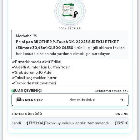
100% SECURE
Merhaba! 👋
Printpen BROTHER P-Touch DK-22225 SÜREKLI ETIKET
(38mm x 30,48m) QL500 QL550
ürünü ile ilgili aklınıza takılan
her konuda size anında yardımcı olmak için buradayım.
✓
Pazarlık modu aktif Edildi
✓
Adetli Alımlar İçin Lütfen Yazın
✓
Stok durumu:10 Adet
✓
Taksit seçenekleri hazır
✓
Teknik destek çevrimiçi
ŞU AN ÇEVRİMİÇİ
Ortalama cevap: 3dk
→
BANA SOR
Hemen destek al
SİSTEM GÜNLÜĞÜ
ONLINE
13:51:06]
Teknik uyumluluk analizi tamamlandı.
•
[13:51:07]
Stok durumu doğrulan