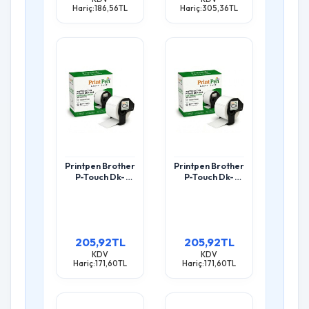
Hariç:186,56TL
Hariç:305,36TL
Printpen Brother
Printpen Brother
P-Touch Dk-
P-Touch Dk-
11203 Dosyalama
11204 Çok Amaçli
Etiketi (300
Etiket (400
Adet/Rulo)
Adet/Rulo)
(17Mm X 87Mm)
(17Mm X 54Mm)
Ql500 Ql550
Ql500 Ql550
205,92TL
205,92TL
KDV
KDV
Hariç:171,60TL
Hariç:171,60TL