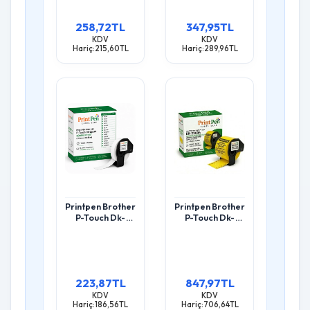
Etiket (29Mm X
Etiket (62Mm X
15,24M) Ql500
15,24M) Ql500
258,72TL
347,95TL
Ql550
Ql550
KDV
KDV
Hariç:215,60TL
Hariç:289,96TL
Printpen Brother
Printpen Brother
P-Touch Dk-
P-Touch Dk-
22214 Sürekli
22606 Dayanikli
Etiket (12Mm X
Sürekli Film
30,48M) Ql500
Yüzeyli Sari
Ql550
Etiket (62Mm X
15,24M) Ql500
223,87TL
847,97TL
Ql550
KDV
KDV
Hariç:186,56TL
Hariç:706,64TL