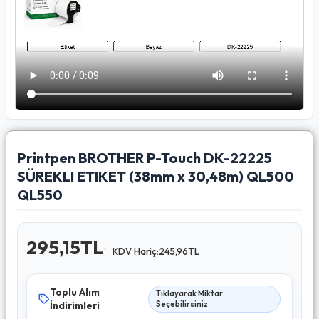
Printpen BROTHER P-Touch DK-22225
SÜREKLI ETIKET (38mm x 30,48m) QL500
QL550
295,15TL
KDV Hariç:245,96TL
Toplu Alım
Tıklayarak Miktar
İndirimleri
Seçebilirsiniz