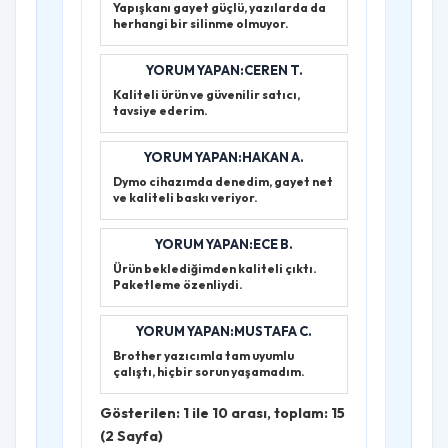
Yapışkanı gayet güçlü, yazılarda da
herhangi bir silinme olmuyor.
YORUM YAPAN:CEREN T.
Kaliteli ürün ve güvenilir satıcı,
tavsiye ederim.
YORUM YAPAN:HAKAN A.
Dymo cihazımda denedim, gayet net
ve kaliteli baskı veriyor.
YORUM YAPAN:ECE B.
Ürün beklediğimden kaliteli çıktı.
Paketleme özenliydi.
YORUM YAPAN:MUSTAFA C.
Brother yazıcımla tam uyumlu
çalıştı, hiçbir sorun yaşamadım.
Gösterilen: 1 ile 10 arası, toplam: 15
(2 Sayfa)