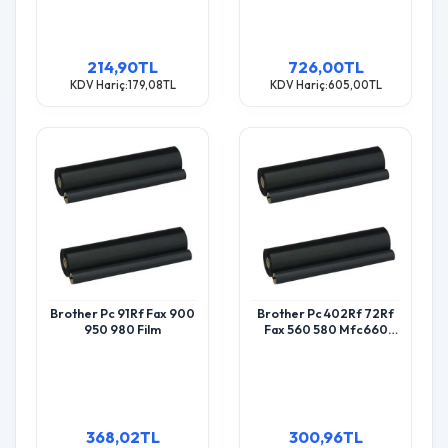
214,90TL
726,00TL
KDV Hariç:179,08TL
KDV Hariç:605,00TL
Brother Pc 91Rf Fax 900
Brother Pc 402Rf 72Rf
950 980 Film
Fax 560 580 Mfc660
2Pcs.box Film
368,02TL
300,96TL