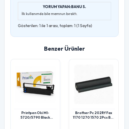
YORUM YAPAN:BANU S.
İlk kullanımda bile memnun bıraktı.
Gösterilen: 1 ile 1 arası, toplam: 1 (1 Sayfa)
Benzer Ürünler
Printpen Oki Ml-
Brother Pc 202Rf Fax
5720/5790 Black
1170 1270 1570 2Pcs Box
Microline 5720Eco
Film
Microline 5790Eco Şerit