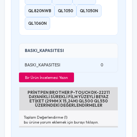
QL820NWB
QL1050
QL1050N
QL1060N
BASKI_KAPASITESI
BASKI_KAPASITESI
0
Bir Ürün İncelemesi Yazın
PRINTPEN BROTHER P-TOUCH DK-22211
DAYANIKLI SÜREKLI FILM YÜZEYLI BEYAZ
ETIKET (29MM X 15,24M) QL500 QL550
ÜZERINDEKI DEĞERLENDIRMELER
Toplam Değerlendirme (1)
bu ürüne yorum eklemek için burayı tıklayın.