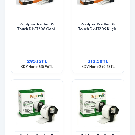
Printpen Brother P-
Printpen Brother P-
Touch Dk-11208 Genis
Touch Dk-11209 Küçük
Adres Etiketi (400
Adres Etiketi (800
Adet/Rulo) (38Mm X
Adet/Rulo) (29Mm X
90Mm) Ql500 Ql550
62Mm) Ql500 Ql550
295,15TL
312,58TL
KDV Hariç:245,96TL
KDV Hariç:260,48TL