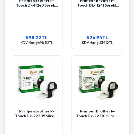
Printpen Brother P-
Printpen Brother P-
Touch Dk-11240 Sürekli
Touch Dk-11241 Sürekli
Etiket (600 Adet/Rulo)
Etiket (200 Adet/Rulo)
(102Mm X 51Mm) Ql1050
(102Mm X 152Mm)
Ql1050N
Ql1050 Ql1050N
598,22TL
526,94TL
KDV Hariç:498,52TL
KDV Hariç:439,12TL
Printpen Brother P-
Printpen Brother P-
Touch Dk-22205 Sürekli
Touch Dk-22210 Sürekli
Etiket (62Mm X 30,48M)
Etiket (29Mm X 30,48M)
Ql500 Ql550
Ql500 Ql550