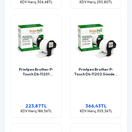
KDV Hariç:306,68TL
KDV Hariç:250,80TL
Printpen Brother P-
Printpen Brother P-
Touch Dk-11201
Touch Dk-11202 Gönderi
Standard Adres Etiketi
Etiketi (300 Adet/Rulo)
(400 Adet/Rulo) (29Mm
(62Mm X 100Mm) Ql500
X 90Mm) Ql500 Ql550
Ql550
223,87TL
366,43TL
KDV Hariç:186,56TL
KDV Hariç:305,36TL