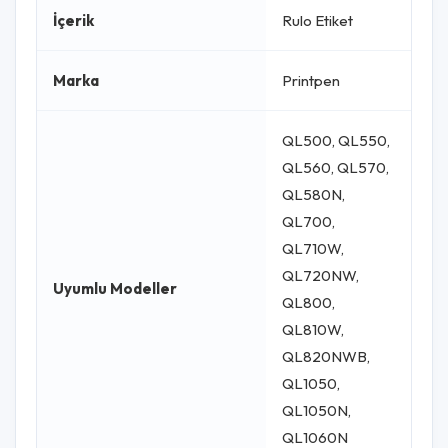
İçerik
Rulo Etiket
Marka
Printpen
QL500, QL550,
QL560, QL570,
QL580N,
QL700,
QL710W,
QL720NW,
Uyumlu Modeller
QL800,
QL810W,
QL820NWB,
QL1050,
QL1050N,
QL1060N