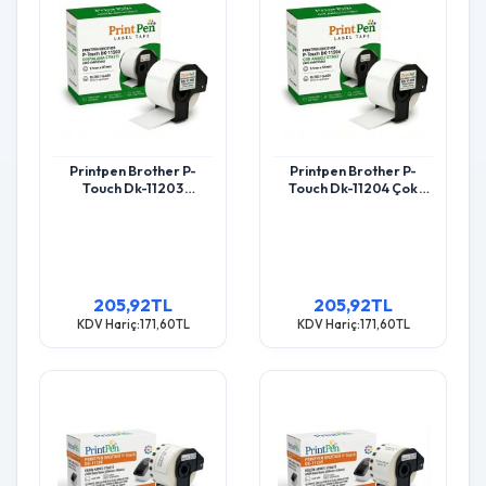
Printpen Brother P-
Printpen Brother P-
Touch Dk-11203
Touch Dk-11204 Çok
Dosyalama Etiketi (300
Amaçli Etiket (400
Adet/Rulo) (17Mm X
Adet/Rulo) (17Mm X
87Mm) Ql500 Ql550
54Mm) Ql500 Ql550
205,92TL
205,92TL
KDV Hariç:171,60TL
KDV Hariç:171,60TL