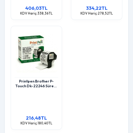
406,03TL
334,22TL
KDV Hariç:338,36TL
KDV Hariç:278,52TL
Printpen Brother P-
Touch Dk-22246 Sürekli
Kagit Etiket Beyaz Üzeri
Siyah (103Mm X 30,48M)
Ql1050N Ql1060N
216,48TL
KDV Hariç:180,40TL