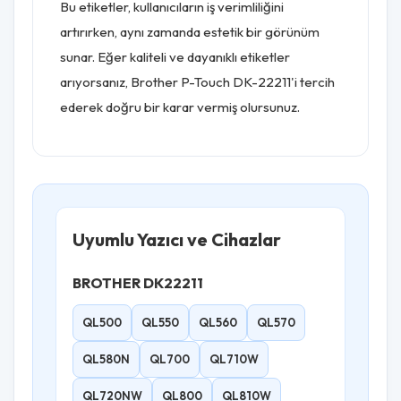
Bu etiketler, kullanıcıların iş verimliliğini
artırırken, aynı zamanda estetik bir görünüm
sunar. Eğer kaliteli ve dayanıklı etiketler
arıyorsanız, Brother P-Touch DK-22211'i tercih
ederek doğru bir karar vermiş olursunuz.
Uyumlu Yazıcı ve Cihazlar
BROTHER DK22211
QL500
QL550
QL560
QL570
QL580N
QL700
QL710W
QL720NW
QL800
QL810W