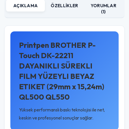
AÇIKLAMA
ÖZELLIKLER
YORUMLAR
(1)
Printpen BROTHER P-
Touch DK-22211
DAYANIKLI SÜREKLI
FILM YÜZEYLI BEYAZ
ETIKET (29mm x 15,24m)
QL500 QL550
Yüksek performanslı baskı teknolojisi ile net,
keskin ve profesyonel sonuçlar sağlar.