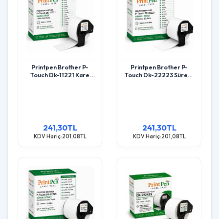
Printpen Brother P-
Printpen Brother P-
Touch Dk-11221 Kare
Touch Dk-22223 Sürekli
Etiket (1000 Adet/Rulo)
Etiket (50Mm X 30,48M)
(23Mm X 23Mm) Ql500
Ql500 Ql550
Ql550
241,30TL
241,30TL
KDV Hariç:201,08TL
KDV Hariç:201,08TL