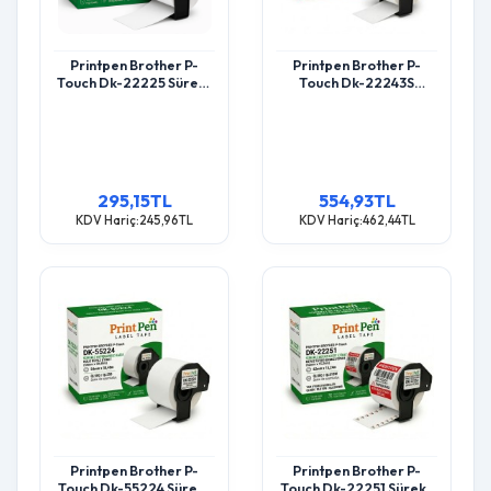
Printpen Brother P-
Printpen Brother P-
Touch Dk-22225 Sürekli
Touch Dk-22243S
Etiket (38Mm X 30,48M)
Sürekli Beyaz Kagit
Ql500 Ql550
Etiket (102Mm X
30,48M) Ql500 Ql550
295,15TL
554,93TL
KDV Hariç:245,96TL
KDV Hariç:462,44TL
Printpen Brother P-
Printpen Brother P-
Touch Dk-55224 Sürekli
Touch Dk-22251 Sürekli