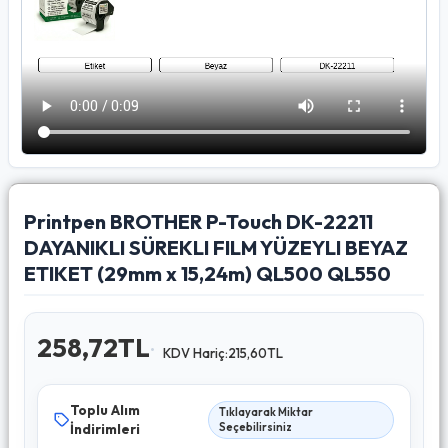
Printpen BROTHER P-Touch DK-22211
DAYANIKLI SÜREKLI FILM YÜZEYLI BEYAZ
ETIKET (29mm x 15,24m) QL500 QL550
258,72TL
KDV Hariç:215,60TL
Toplu Alım
Tıklayarak Miktar
İndirimleri
Seçebilirsiniz