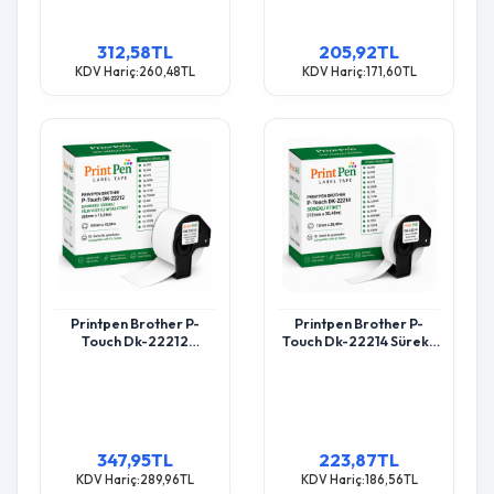
312,58TL
205,92TL
KDV Hariç:260,48TL
KDV Hariç:171,60TL
Printpen Brother P-
Printpen Brother P-
Touch Dk-22212
Touch Dk-22214 Sürekli
Dayanikli Sürekli Film
Etiket (12Mm X 30,48M)
Yüzeyli Beyaz Etiket
Ql500 Ql550
(62Mm X 15,24M) Ql500
Ql550
347,95TL
223,87TL
KDV Hariç:289,96TL
KDV Hariç:186,56TL