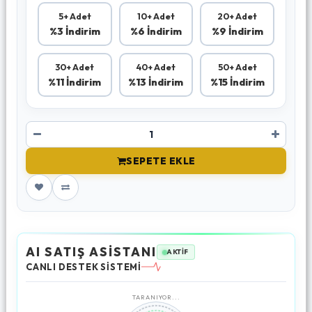
5+ Adet
10+ Adet
20+ Adet
%3 İndirim
%6 İndirim
%9 İndirim
30+ Adet
40+ Adet
50+ Adet
%11 İndirim
%13 İndirim
%15 İndirim
SEPETE EKLE
AI SATIŞ ASİSTANI
AKTİF
CANLI DESTEK SİSTEMİ
TARANIYOR...