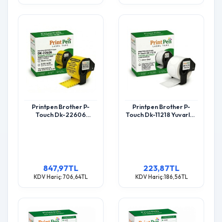
Printpen Brother P-
Printpen Brother P-
Touch Dk-22606
Touch Dk-11218 Yuvarlak
Dayanikli Sürekli Film
Etiket (1000 Adet/Rulo)
Yüzeyli Sari Etiket
(24Mm X Ø) Ql500
(62Mm X 15,24M) Ql500
Ql550
Ql550
847,97TL
223,87TL
KDV Hariç:706,64TL
KDV Hariç:186,56TL