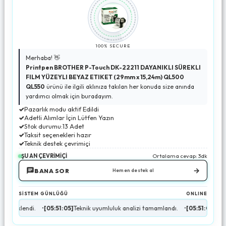
100% SECURE
Merhaba! 👋
Printpen BROTHER P-Touch DK-22211 DAYANIKLI SÜREKLI
FILM YÜZEYLI BEYAZ ETIKET (29mm x 15,24m) QL500
QL550
ürünü ile ilgili aklınıza takılan her konuda size anında
yardımcı olmak için buradayım.
✓
Pazarlık modu aktif Edildi
✓
Adetli Alımlar İçin Lütfen Yazın
✓
Stok durumu:13 Adet
✓
Taksit seçenekleri hazır
✓
Teknik destek çevrimiçi
ŞU AN ÇEVRİMİÇİ
Ortalama cevap: 3dk
→
BANA SOR
Hemen destek al
SİSTEM GÜNLÜĞÜ
ONLINE
•
[05:51:05]
Teknik uyumluluk analizi tamamlandı.
•
[05:51:06]
Stok durumu doğr