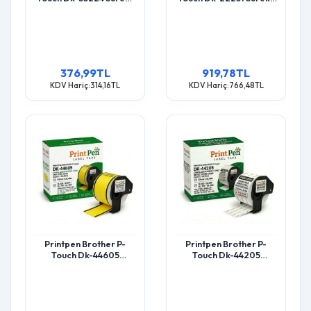
Yapiskansiz Kagit Rulo
Kagit Etiket Beyaz Üzeri
Beyaz Etiket (54Mm X
Kirmizi/Siyah Etiket
30,48M) Ql500 Ql550
(62Mm X 15,24M) Ql800
Ql810W
376,99TL
919,78TL
KDV Hariç:314,16TL
KDV Hariç:766,48TL
Printpen Brother P-
Printpen Brother P-
Touch Dk-44605
Touch Dk-44205
Çikarilabilir Sürekli
Çikarilabilir Sürekli
Etiket Sari Üzeri Siyah
Etiket Beyaz Üzeri Siyah
(62Mm X 30,48M) Ql500
(62Mm X 30,48M) Ql500
Ql550
Ql550