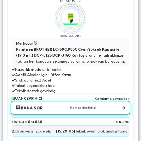
TARANIYOR...
100% SECURE
Merhaba! 👋
Printpen BROTHER LC-39C,985C Cyan Yüksek Kapasite
(19,0 ml.) DCP-J125 DCP-J140 Kartuş
ürünü ile ilgili aklınıza
takılan her konuda size anında yardımcı olmak için buradayım.
✓
Pazarlık modu aktif Edildi
✓
Adetli Alımlar İçin Lütfen Yazın
✓
Stok durumu:2 Adet
✓
Taksit seçenekleri hazır
✓
Teknik destek çevrimiçi
ŞU AN ÇEVRİMİÇİ
Ortalama cevap: 3dk
→
BANA SOR
Hemen destek al
SİSTEM GÜNLÜĞÜ
ONLINE
]
Ürün verisi yüklendi.
•
[15:29:03]
Teknik uyumluluk analizi tamamlandı.
•
[15:2