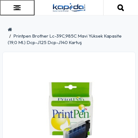
Printpen Brother Lc-39C,985C Mavi Yüksek Kapasite
(19,0 Ml.) Dcp-J125 Dcp-J140 Kartuş