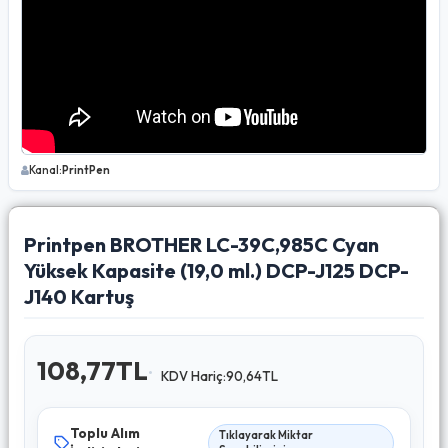
Kanal:
PrintPen
Printpen BROTHER LC-39C,985C Cyan
Yüksek Kapasite (19,0 ml.) DCP-J125 DCP-
J140 Kartuş
108,77TL
KDV Hariç:90,64TL
Toplu Alım
Tıklayarak Miktar