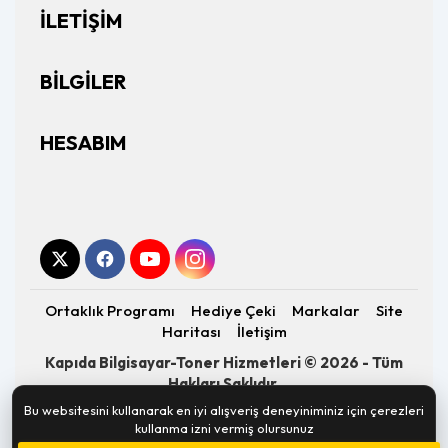
İLETIŞIM
BILGILER
HESABIM
Ortaklık Programı
Hediye Çeki
Markalar
Site
Haritası
İletişim
Kapıda Bilgisayar-Toner Hizmetleri © 2026 - Tüm
Hakları Saklıdır.
Altyapı:
OpenCart
- Geliştirici:
E-Piksel
Bu websitesini kullanarak en iyi alışveriş deneyiniminiz için çerezleri
kullanma izni vermiş olursunuz