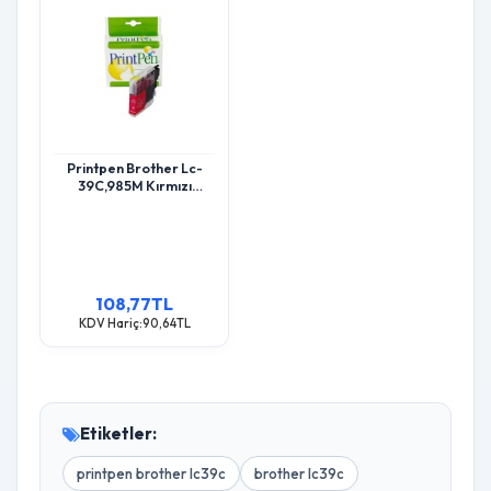
Printpen Brother Lc-
39C,985M Kırmızı
Yüksek Kapasite (19,0
Ml.) Dcp-J125 Dcp-J140
Kartuş
108,77TL
KDV Hariç:90,64TL
Etiketler:
printpen brother lc39c
brother lc39c