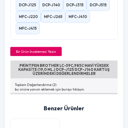
DCP-J125
DCP-J140
DCP-J315
DCP-J515
MFC-J220
MFC-J265
MFC-J410
MFC-J415
Bir Ürün İncelemesi Yazın
PRINTPEN BROTHER LC-39C,985C MAVI YÜKSEK
KAPASITE (19,0 ML.) DCP-J125 DCP-J140 KARTUŞ
ÜZERINDEKI DEĞERLENDIRMELER
Toplam Değerlendirme (2)
bu ürüne yorum eklemek için burayı tıklayın.
Benzer Ürünler