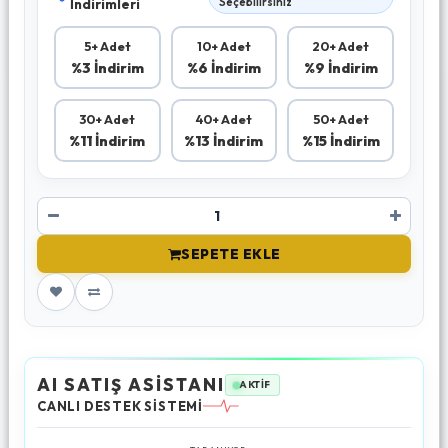
İndirimleri
Seçebilirsiniz
5+ Adet
10+ Adet
20+ Adet
%3 İndirim
%6 İndirim
%9 İndirim
30+ Adet
40+ Adet
50+ Adet
%11 İndirim
%13 İndirim
%15 İndirim
SEPETE EKLE
AI SATIŞ ASİSTANI
AKTİF
CANLI DESTEK SİSTEMİ