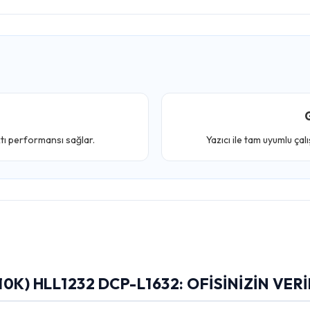
G
ktı performansı sağlar.
Yazıcı ile tam uyumlu çal
0K) HLL1232 DCP-L1632: OFISINIZIN VERI