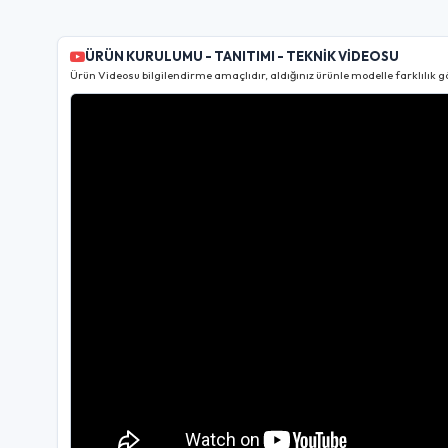
ÜRÜN KURULUMU - TANITIMI - TEKNİK VİDEOSU
Ürün Videosu bilgilendirme amaçlıdır, aldığınız ürünle modelle farklılık gö