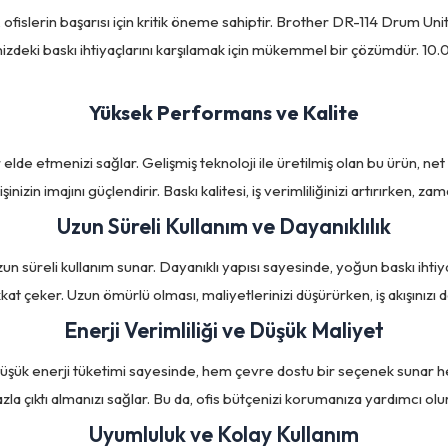
i, ofislerin başarısı için kritik öneme sahiptir. Brother DR-114 Drum
inizdeki baskı ihtiyaçlarını karşılamak için mükemmel bir çözümdür. 10
Yüksek Performans ve Kalite
elde etmenizi sağlar. Gelişmiş teknoloji ile üretilmiş olan bu ürün, net 
zin imajını güçlendirir. Baskı kalitesi, iş verimliliğinizi artırırken, zam
Uzun Süreli Kullanım ve Dayanıklılık
n süreli kullanım sunar. Dayanıklı yapısı sayesinde, yoğun baskı ihtiyaç
dikkat çeker. Uzun ömürlü olması, maliyetlerinizi düşürürken, iş akışınızı 
Enerji Verimliliği ve Düşük Maliyet
. Düşük enerji tüketimi sayesinde, hem çevre dostu bir seçenek sunar h
azla çıktı almanızı sağlar. Bu da, ofis bütçenizi korumanıza yardımcı olur
Uyumluluk ve Kolay Kullanım