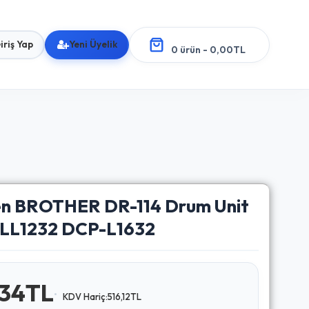
iriş Yap
Yeni Üyelik
0 ürün - 0,00TL
en BROTHER DR-114 Drum Unit
HLL1232 DCP-L1632
,34TL
KDV Hariç:516,12TL