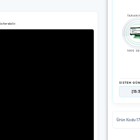
TARANIY
sterebilir.
100% S
SİSTEM GÜ
[15:31:29]
Ürün v
Ürün Kodu:1