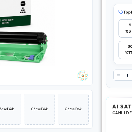
Topl
5
%3 
30
%11
AI SAT
örsel Yok
Görsel Yok
Görsel Yok
CANLI DE