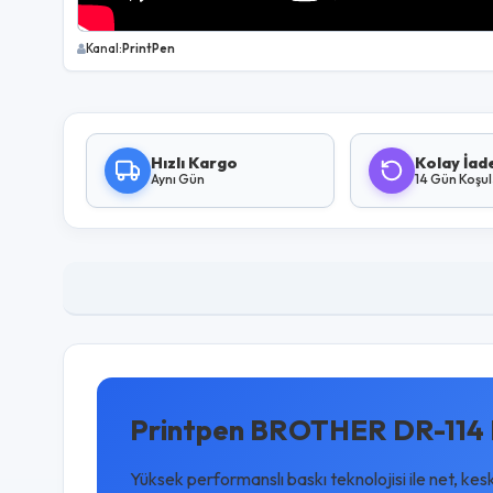
Kanal:
PrintPen
Hızlı Kargo
Kolay İad
Aynı Gün
14 Gün Koşu
Printpen BROTHER DR-114 
Yüksek performanslı baskı teknolojisi ile net, kes