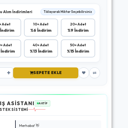
u Alım İndirimleri
Tıklayarak Miktar Seçebilirsiniz
+ Adet
10+ Adet
20+ Adet
İndirim
%6 İndirim
%9 İndirim
+ Adet
40+ Adet
50+ Adet
 İndirim
%13 İndirim
%15 İndirim
SEPETE EKLE
IŞ ASİSTANI
AKTİF
STEK SİSTEMİ
Merhaba! 👋