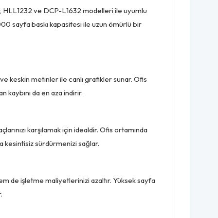
 Unit, HLL1232 ve DCP-L1632 modelleri ile uyumlu
.000 sayfa baskı kapasitesi ile uzun ömürlü bir
ve keskin metinler ile canlı grafikler sunar. Ofis
an kaybını da en aza indirir.
larınızı karşılamak için idealdir. Ofis ortamında
da kesintisiz sürdürmenizi sağlar.
em de işletme maliyetlerinizi azaltır. Yüksek sayfa
.