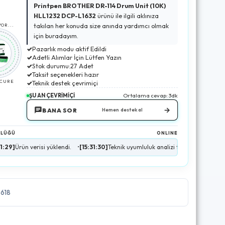
Printpen BROTHER DR-114 Drum Unit (10K)
HLL1232 DCP-L1632
ürünü ile ilgili aklınıza
takılan her konuda size anında yardımcı olmak
OR...
için buradayım.
✓
Pazarlık modu aktif Edildi
✓
Adetli Alımlar İçin Lütfen Yazın
✓
Stok durumu:27 Adet
✓
Taksit seçenekleri hazır
ECURE
✓
Teknik destek çevrimiçi
ŞU AN ÇEVRİMİÇİ
Ortalama cevap: 3dk
→
BANA SOR
Hemen destek al
NLÜĞÜ
ONLINE
erisi yüklendi.
•
[15:31:30]
Teknik uyumluluk analizi tamamlandı.
•
[15:31:31]
Sto
7618