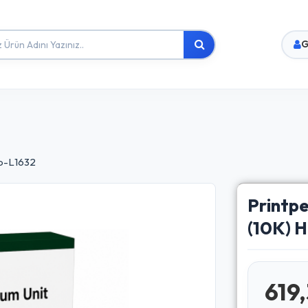
G
cp-L1632
Printp
(10K) 
619