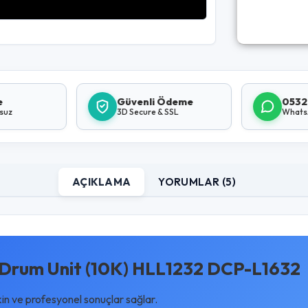
e
Güvenli Ödeme
0532
lsuz
3D Secure & SSL
Whats
AÇIKLAMA
YORUMLAR (5)
Drum Unit (10K) HLL1232 DCP-L1632
kin ve profesyonel sonuçlar sağlar.