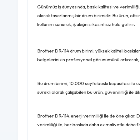
Günümüz iş dünyasında, baskı kalitesi ve verimliliğ
olarak tasarlanmış bir drum birimidir. Bu ürün, ofis
kullanım sunarak, iş akışınızı kesintisiz hale getirir.
Brother DR-114 drum birimi, yüksek kaliteli baskılar 
belgelerinizin profesyonel görünümünü artırarak, işini
Bu drum birimi, 10.000 sayfa baskı kapasitesi ile uzu
sürekli olarak çalışabilen bu ürün, güvenilirliği ile 
Brother DR-114, enerji verimliliği ile de öne çıkar
verimliliği ile, her baskıda daha az maliyetle daha f