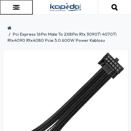
Pci Express 16Pin Male To 2X8Pin Rtx 3090Ti̇ 4070Ti̇
Rtx4090 Rtx4080 Pcie 5.0 600W Power Kablosu