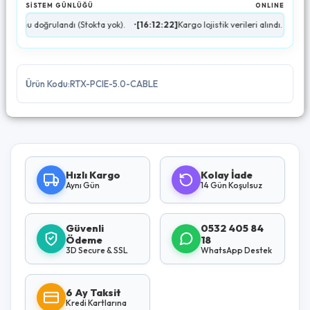
SİSTEM GÜNLÜĞÜ
ONLINE
doğrulandı (Stokta yok).
•
[16:12:22]
Kargo lojistik verileri alındı.
•
[16:12:23]
A
Ürün Kodu:RTX-PCIE-5.0-CABLE
Hızlı Kargo
Kolay İade
Aynı Gün
14 Gün Koşulsuz
Güvenli
0532 405 84
Ödeme
18
3D Secure & SSL
WhatsApp Destek
6 Ay Taksit
Kredi Kartlarına