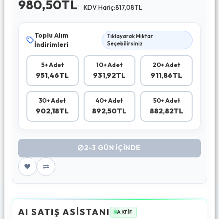
980,50TL
KDV Hariç:817,08TL
Toplu Alım
Tıklayarak Miktar
İndirimleri
Seçebilirsiniz
5+ Adet
10+ Adet
20+ Adet
951,46TL
931,92TL
911,86TL
30+ Adet
40+ Adet
50+ Adet
902,18TL
892,50TL
882,82TL
2-3 GÜN IÇINDE
AI SATIŞ ASİSTANI
AKTİF