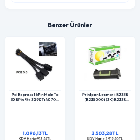
Benzer Ürünler
Pci Express 16Pin Male To
Printpen Lexmark B2338
3X8Pin Rtx 3090Ti̇ 4070Ti̇
(B235000) (3K) B2338
Rtx4090 Rtx4080 Pcie 5.0
B2442 Toner
600W Power Kablosu
1.096,13TL
3.503,28TL
KDV Hariç:913,44TL
KDV Hariç:2.919,40TL