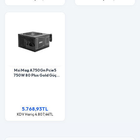
Msi Mag A750Gn Pcie5
750W 80 Plus Gold Güç
Kaynaği
5.768,93TL
KDV Hariç:4.807,44TL