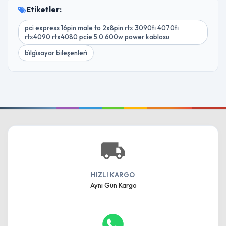
Etiketler:
pci express 16pin male to 2x8pin rtx 3090ti̇ 4070ti̇
rtx4090 rtx4080 pcie 5.0 600w power kablosu
bi̇lgi̇sayar bi̇leşenleri̇
HIZLI KARGO
Aynı Gün Kargo