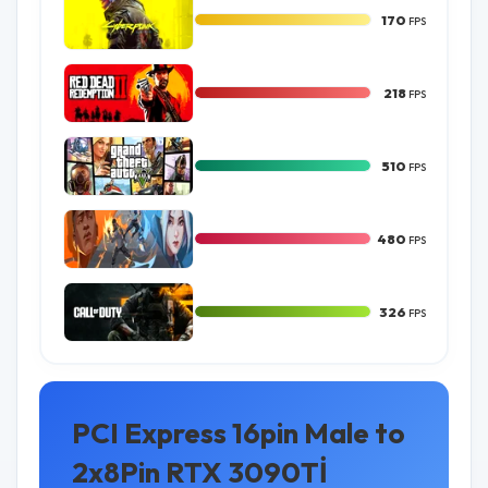
170
FPS
Cyberpunk
218
FPS
RDR 2
510
FPS
GTA V
480
FPS
Valorant
326
FPS
Warzone
PCI Express 16pin Male to
2x8Pin RTX 3090Tİ