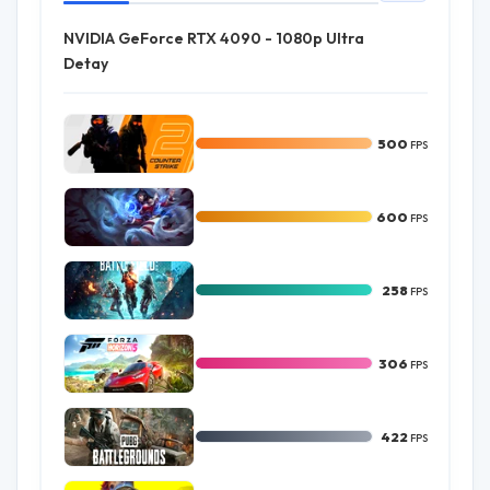
NVIDIA GeForce RTX 4090 - 1080p Ultra
Detay
500
FPS
CS 2
600
FPS
LoL
258
FPS
BF 2042
306
FPS
Forza 5
422
FPS
PUBG