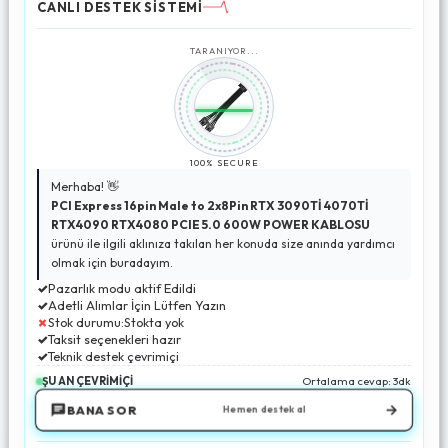
CANLI DESTEK SİSTEMİ
TARANIYOR...
100% SECURE
Merhaba! 👋
PCI Express 16pin Male to 2x8Pin RTX 3090Tİ 4070Tİ
RTX4090 RTX4080 PCIE 5.0 600W POWER KABLOSU
ürünü ile ilgili aklınıza takılan her konuda size anında yardımcı
olmak için buradayım.
✓
Pazarlık modu aktif Edildi
✓
Adetli Alımlar İçin Lütfen Yazın
✗
Stok durumu:Stokta yok
✓
Taksit seçenekleri hazır
✓
Teknik destek çevrimiçi
ŞU AN ÇEVRİMİÇİ
Ortalama cevap: 3dk
→
BANA SOR
Hemen destek al