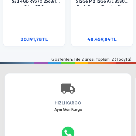
Ssd 4Gb R9370 256Bit
512Gb M2 12Gb Arc B580 7
Fdos 23.8
Fanlı Beyaz Gaming Kasa
20.191,78TL
48.459,84TL
Gösterilen: 1 ile 2 arası, toplam: 2 (1 Sayfa)
HIZLI KARGO
Aynı Gün Kargo