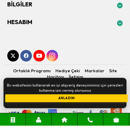
BILGILER
HESABIM
Ortaklık Programı
Hediye Çeki
Markalar
Site
Haritası
İletişim
Bu websitesini kullanarak en iyi alışveriş deneyiniminiz için çerezleri
Kapıda Bilgisayar-Toner Hizmetleri © 2026 - Tüm Hakları
kullanma izni vermiş olursunuz
Saklıdır.
Altyapı:
OpenCart
- Geliştirici:
E-Piksel
ANLADIM