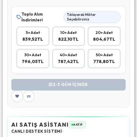
Toplu Alım
Tıklayarak Miktar
İndirimleri
Seçebilirsiniz
5+ Adet
10+ Adet
20+ Adet
839,52TL
822,10TL
804,67TL
30+ Adet
40+ Adet
50+ Adet
796,05TL
787,42TL
778,80TL
2-3 GÜN IÇINDE
AI SATIŞ ASİSTANI
AKTİF
CANLI DESTEK SİSTEMİ