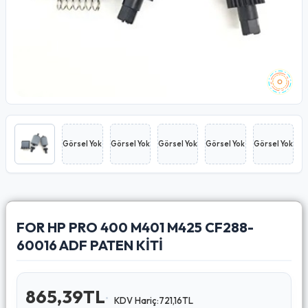
Görsel Yok
Görsel Yok
Görsel Yok
Görsel Yok
Görsel Yok
FOR HP PRO 400 M401 M425 CF288-
60016 ADF PATEN KİTİ
865,39TL
KDV Hariç:721,16TL