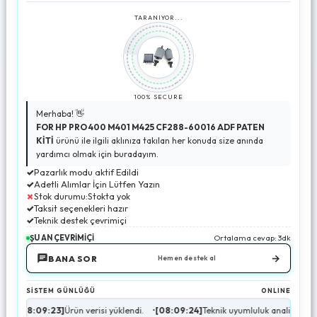
TARANIYOR...
100% SECURE
Merhaba! 👋
FOR HP PRO 400 M401 M425 CF288-60016 ADF PATEN
KİTİ
ürünü ile ilgili aklınıza takılan her konuda size anında
yardımcı olmak için buradayım.
✓
Pazarlık modu aktif Edildi
✓
Adetli Alımlar İçin Lütfen Yazın
✗
Stok durumu:Stokta yok
✓
Taksit seçenekleri hazır
✓
Teknik destek çevrimiçi
ŞU AN ÇEVRİMİÇİ
Ortalama cevap: 3dk
→
BANA SOR
Hemen destek al
SİSTEM GÜNLÜĞÜ
ONLINE
08:09:23]
Ürün verisi yüklendi.
•
[08:09:24]
Teknik uyumluluk analizi tamamland