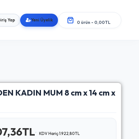
iriş Yap
Yeni Üyelik
0 ürün - 0,00TL
EN KADIN MUM 8 cm x 14 cm x
07,36TL
KDV Hariç:1.922,80TL