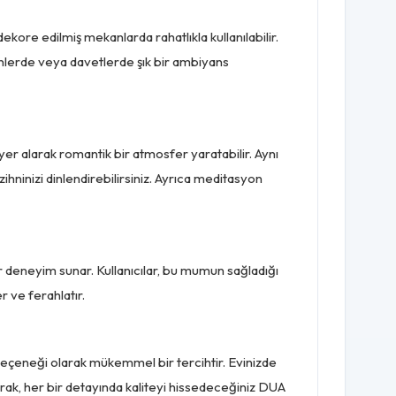
re edilmiş mekanlarda rahatlıkla kullanılabilir.
günlerde veya davetlerde şık bir ambiyans
r alarak romantik bir atmosfer yaratabilir. Aynı
ihninizi dinlendirebilirsiniz. Ayrıca meditasyon
deneyim sunar. Kullanıcılar, bu mumun sağladığı
r ve ferahlatır.
eçeneği olarak mükemmel bir tercihtir. Evinizde
rak, her bir detayında kaliteyi hissedeceğiniz DUA