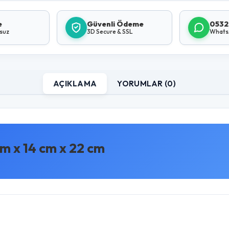
e
Güvenli Ödeme
0532
lsuz
3D Secure & SSL
Whats
AÇIKLAMA
YORUMLAR (0)
x 14 cm x 22 cm