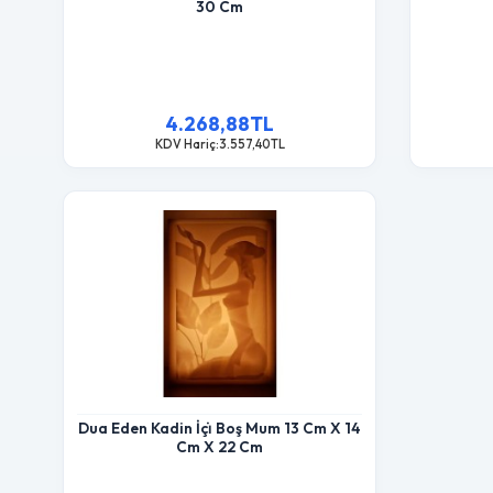
30 Cm
4.268,88TL
KDV Hariç:3.557,40TL
Dua Eden Kadin İçi̇ Boş Mum 13 Cm X 14
Cm X 22 Cm