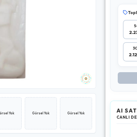
Topl
5
2.2
30
2.1
AI SAT
örsel Yok
Görsel Yok
Görsel Yok
CANLI DE