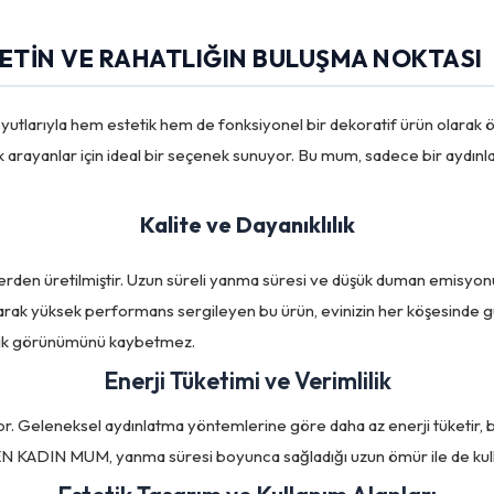
ETIN VE RAHATLIĞIN BULUŞMA NOKTASI
rıyla hem estetik hem de fonksiyonel bir dekoratif ürün olarak ön
ik arayanlar için ideal bir seçenek sunuyor. Bu mum, sadece bir aydın
Kalite ve Dayanıklılık
n üretilmiştir. Uzun süreli yanma süresi ve düşük duman emisyonu i
arak yüksek performans sergileyen bu ürün, evinizin her köşesinde güve
etik görünümünü kaybetmez.
Enerji Tüketimi ve Verimlilik
kiyor. Geleneksel aydınlatma yöntemlerine göre daha az enerji tüketi
 KADIN MUM, yanma süresi boyunca sağladığı uzun ömür ile de kullanıc