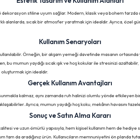
Estetik Tasarım ve Kullanım Alanları
ekorasyon stiline uyum sağlar. Modern, klasik veya bohem tarzda deko
klı alanlarda, sıcak bir atmosfer yaratmak için idealdir. Ayrıca, özel 
Kullanım Senaryoları
nılabilir. Örneğin, bir akşam yemeği davetinde masanın ortasında ye
bu mumun yaydığı sıcak ışık ve hoş kokular ile stresinizi azaltabilir, z
oluşturmak için idealdir.
Gerçek Kullanım Avantajları
akla kalmaz, aynı zamanda ruh halinizi olumlu yönde etkileyen bir 
klaşabilirler. Ayrıca, mumun yaydığı hoş koku, mekânın havasını tazele
Sonuç ve Satın Alma Kararı
tesi ve uzun ömürlü yapısıyla, hem kişisel kullanım hem de hediye s
um tam da aradığınız ürün. Kullanıcıların memnuniyetini ön planda tuta