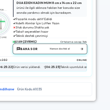
DUA EDEN KADIN MUM 8 cm x 14 cm x 22 cm
ürünü ile ilgili aklınıza takılan her konuda size
OR...
anında yardımcı olmak için buradayım.
✓
Pazarlık modu aktif Edildi
✓
Adetli Alımlar İçin Lütfen Yazın
✗
Stok durumu:Stokta yok
✓
Taksit seçenekleri hazır
✓
Teknik destek çevrimiçi
ECURE
ŞU AN ÇEVRİMİÇİ
Ortalama cevap: 3dk
→
BANA SOR
Hemen destek al
NLÜĞÜ
ONLINE
rün verisi yüklendi.
•
[06:25:23]
Teknik uyumluluk analizi tamamlandı.
•
[06:25
ndilhane
Ürün Kodu:A1035