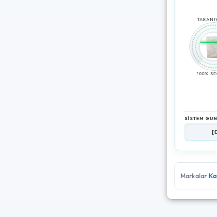
TARANIY
100% S
SİSTEM GÜ
[06:25:22]
Ü
Markalar
Ka