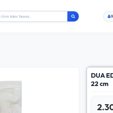
G
DUA ED
22 cm
2.3