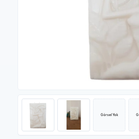
Görsel Yok
G