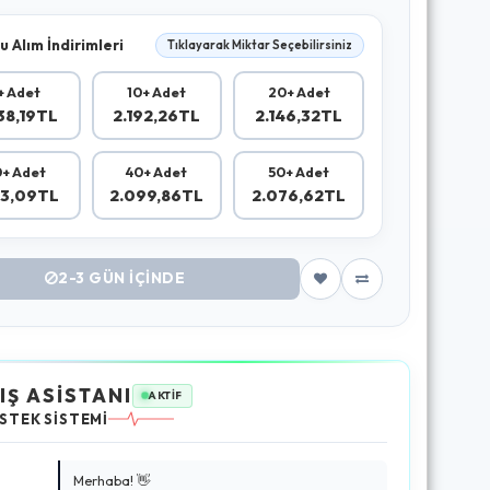
u Alım İndirimleri
Tıklayarak Miktar Seçebilirsiniz
+ Adet
10+ Adet
20+ Adet
38,19TL
2.192,26TL
2.146,32TL
+ Adet
40+ Adet
50+ Adet
23,09TL
2.099,86TL
2.076,62TL
2-3 GÜN IÇINDE
IŞ ASİSTANI
AKTİF
STEK SİSTEMİ
Merhaba! 👋