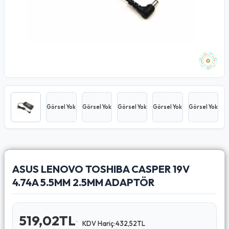
Görsel Yok
Görsel Yok
Görsel Yok
Görsel Yok
Görsel Yok
ASUS LENOVO TOSHIBA CASPER 19V
4.74A 5.5MM 2.5MM ADAPTÖR
519,02TL
KDV Hariç:432,52TL