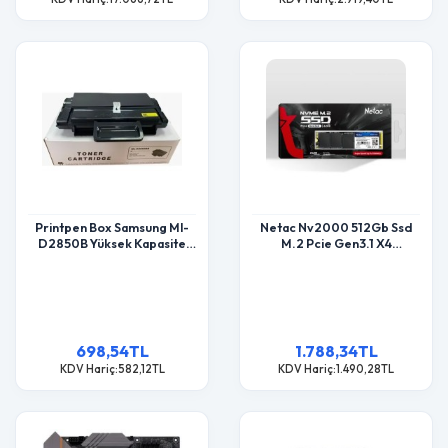
Printpen Box Samsung Ml-
Netac Nv2000 512Gb Ssd
D2850B Yüksek Kapasite
M.2 Pcie Gen3.1 X4
(5K) Ml2450 Ml2850 Toner
2500/1950Mb/S
698,54TL
1.788,34TL
KDV Hariç:582,12TL
KDV Hariç:1.490,28TL