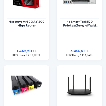
Mercusys Mr30G Ac1200
Hp Smart Tank 520
Mbps Router
Fotokopi̇,Tarayici,Yazici
(1F3W2A
1.442,50TL
7.384,61TL
KDV Hariç:1.202,08TL
KDV Hariç:6.153,84TL