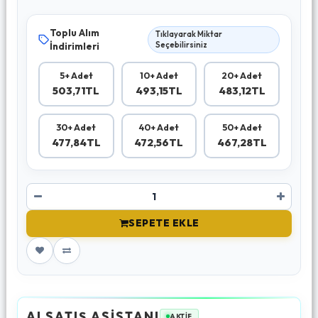
Toplu Alım
Tıklayarak Miktar
İndirimleri
Seçebilirsiniz
5+ Adet
10+ Adet
20+ Adet
503,71TL
493,15TL
483,12TL
30+ Adet
40+ Adet
50+ Adet
477,84TL
472,56TL
467,28TL
SEPETE EKLE
AI SATIŞ ASİSTANI
AKTİF