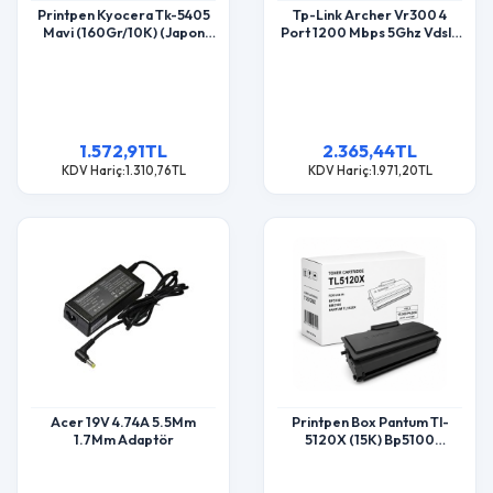
Printpen Kyocera Tk-5405
Tp-Link Archer Vr300 4
Mavi (160Gr/10K) (Japon
Port 1200 Mbps 5Ghz Vdsl2
Toner) Taskalfa Ma3500Ci
Modem
1.572,91TL
2.365,44TL
KDV Hariç:1.310,76TL
KDV Hariç:1.971,20TL
Acer 19V 4.74A 5.5Mm
Printpen Box Pantum Tl-
1.7Mm Adaptör
5120X (15K) Bp5100
Bm5100 Toner