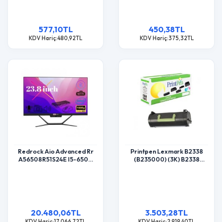
577,10TL
450,38TL
KDV Hariç:480,92TL
KDV Hariç:375,32TL
Redrock Aio Advanced Rr
Printpen Lexmark B2338
A56508R51S24E I5-6500
(B235000) (3K) B2338
8Gb 512Gb 23.8" Dos
B2442 Toner
20.480,06TL
3.503,28TL
KDV Hariç:17.066,72TL
KDV Hariç:2.919,40TL