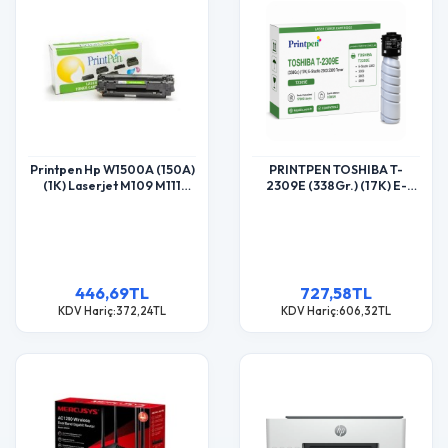
Printpen Hp W1500A (150A)
PRINTPEN TOSHIBA T-
(1K) Laserjet M109 M111
2309E (338Gr.) (17K) E-
Toner
Studio 2303 2309 Toner
446,69TL
727,58TL
KDV Hariç:372,24TL
KDV Hariç:606,32TL