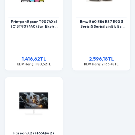
Printpen Epson T9074Xxl
Bmw E60 E84 E87 E90 3
(C13T907440) Sarı Ekstra
Serisi 5 Serisi Için Elv Esl
Yüksek Kapasite (120Ml)
Direksiyon Kilidi Emülatörü
Workforce Pro Wf6090
Tak Ve Çalıştır
Wf6590 Kartuş
1.416,62TL
2.596,18TL
KDV Hariç:1.180,52TL
KDV Hariç:2.163,48TL
Fazeon X27F165Qw 27