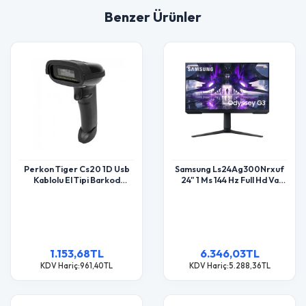
Benzer Ürünler
Perkon Tiger Cs20 1D Usb
Samsung Ls24Ag300Nrxuf
Kablolu El Tipi Barkod
24" 1 Ms 144 Hz Full Hd Va
Okuyucu
Monitör
1.153,68TL
6.346,03TL
KDV Hariç:961,40TL
KDV Hariç:5.288,36TL