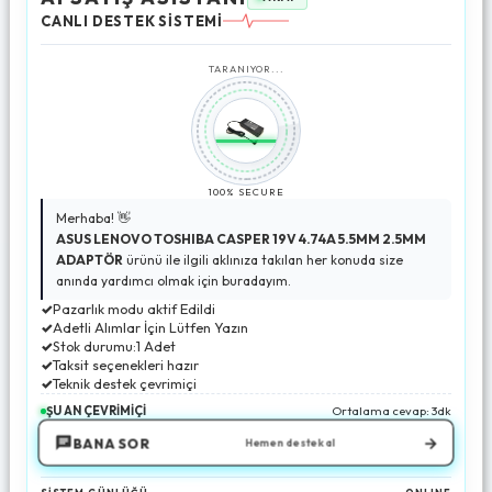
CANLI DESTEK SİSTEMİ
TARANIYOR...
100% SECURE
Merhaba! 👋
ASUS LENOVO TOSHIBA CASPER 19V 4.74A 5.5MM 2.5MM
ADAPTÖR
ürünü ile ilgili aklınıza takılan her konuda size
anında yardımcı olmak için buradayım.
✓
Pazarlık modu aktif Edildi
✓
Adetli Alımlar İçin Lütfen Yazın
✓
Stok durumu:1 Adet
✓
Taksit seçenekleri hazır
✓
Teknik destek çevrimiçi
ŞU AN ÇEVRİMİÇİ
Ortalama cevap: 3dk
→
BANA SOR
Hemen destek al