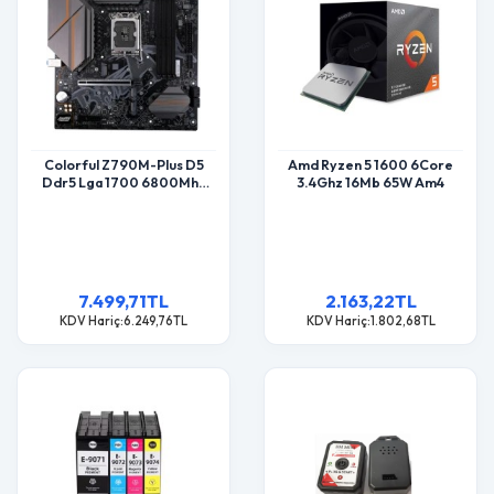
Colorful Z790M-Plus D5
Amd Ryzen 5 1600 6Core
Ddr5 Lga 1700 6800Mhz
3.4Ghz 16Mb 65W Am4
Gaming Anakart
7.499,71TL
2.163,22TL
KDV Hariç:6.249,76TL
KDV Hariç:1.802,68TL