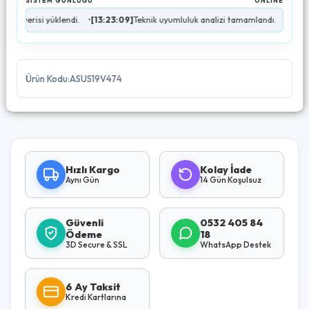
SİSTEM GÜNLÜĞÜ
ONLINE
si yüklendi.
•
[13:23:09]
Teknik uyumluluk analizi tamamlandı.
•
[13:23:10]
Stok
Ürün Kodu:ASUS19V474
Hızlı Kargo
Kolay İade
Aynı Gün
14 Gün Koşulsuz
Güvenli
0532 405 84
Ödeme
18
3D Secure & SSL
WhatsApp Destek
6 Ay Taksit
Kredi Kartlarına