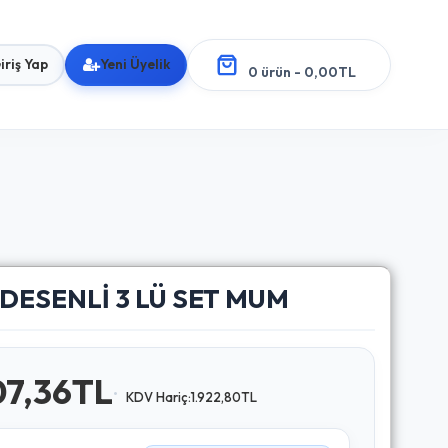
iriş Yap
Yeni Üyelik
0 ürün - 0,00TL
DESENLİ 3 LÜ SET MUM
07,36TL
KDV Hariç:1.922,80TL