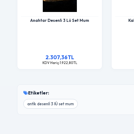
Anahtar Desenli̇ 3 Lü Set Mum
Ka
2.307,36TL
KDV Hariç:1.922,80TL
Etiketler:
antİk desenlİ 3 lÜ set mum