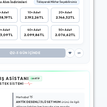
u Alım İndirimleri
Tıklayarak Miktar Seçebilirsiniz
+ Adet
10+ Adet
20+ Adet
38,19TL
2.192,26TL
2.146,32TL
+ Adet
40+ Adet
50+ Adet
23,09TL
2.099,86TL
2.076,62TL
2-3 GÜN IÇINDE
IŞ ASİSTANI
AKTİF
STEK SİSTEMİ
Merhaba! 👋
ANTİK DESENLİ 3 LÜ SET MUM
ürünü ile ilgili
aklınıza takılan her konuda size anında