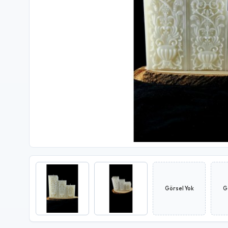
Görsel Yok
G