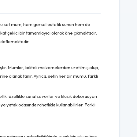
A
 3'lü set mum, hem görsel estetik sunan hem de
kkat çekici bir tamamlayıcı olarak öne çıkmaktadır.
edeflemektedir.
tır. Mumlar, kaliteli malzemelerden üretilmiş olup,
ne olanak tanır. Ayrıca, setin her bir mumu, farklı
llik, özellikle sanatseverler ve klasik dekorasyon
yatak odasında rahatlıkla kullanabilirler. Farklı
 ortasına yerleştirildiğinde, sıcak bir ışık ve hoş