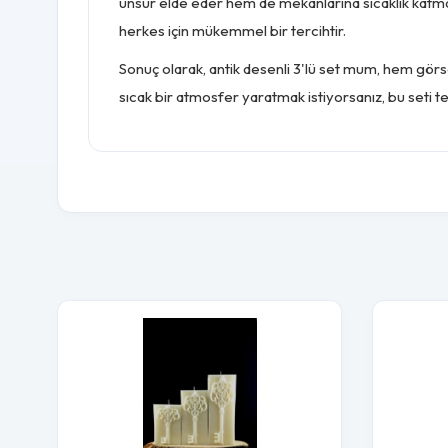
unsur elde eder hem de mekanlarına sıcaklık katma 
herkes için mükemmel bir tercihtir.
Sonuç olarak, antik desenli 3'lü set mum, hem görsel
sıcak bir atmosfer yaratmak istiyorsanız, bu seti ter