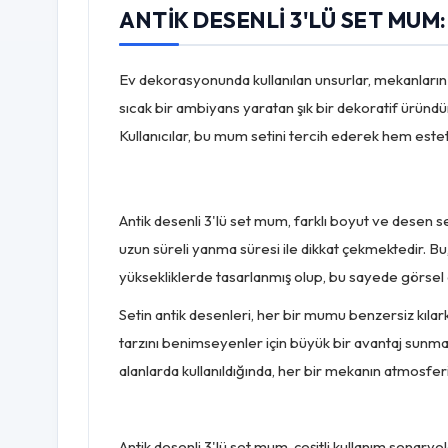
ANTIK DESENLI 3'LÜ SET MUM
Ev dekorasyonunda kullanılan unsurlar, mekanların 
sıcak bir ambiyans yaratan şık bir dekoratif üründür
Kullanıcılar, bu mum setini tercih ederek hem est
Antik desenli 3'lü set mum, farklı boyut ve desen s
uzun süreli yanma süresi ile dikkat çekmektedir. Bu,
yüksekliklerde tasarlanmış olup, bu sayede görsel d
Setin antik desenleri, her bir mumu benzersiz kılar
tarzını benimseyenler için büyük bir avantaj sunmak
alanlarda kullanıldığında, her bir mekanın atmosferin
Antik desenli 3'lü set mum, çeşitli kullanım senaryo