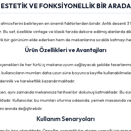
: ESTETIK VE FONKSIYONELLIK BIR ARAD
atmosferini belirleyen en önemli faktörlerden biridir. Antik desenli
. Bu set, özellikle vintage ve klasik tarzda dekore edilmiş alanlarda di
etik bir görünüm elde ederken hem de mekanlarına sıcaklık katmayı h
Ürün Özellikleri ve Avantajları
eçenekleri ile her türlü iç mekana uyum sağlayacak şekilde tasarlanmış
 kullanıcıların mumları daha uzun süre boyunca keyifle kullanabilmeleri
erinlik ve hareketlilik kazandırmaktadır.
ken, aynı zamanda mekanınıza tarihsel bir dokunuş katmaktadır. Bu öze
tadır. Kullanıcılar, bu mumları oturma odasında, yemek masasında veya 
i anında değiştirebilir.
Kullanım Senaryoları
ları ile öne çıkmaktadır. Örneğin, romantik bir akşam yemeği için masanın