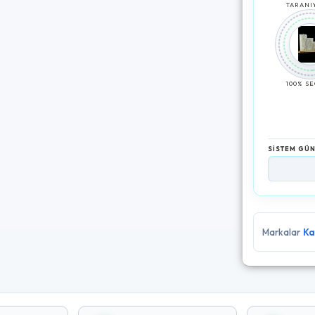
TARANIY
100% S
SİSTEM GÜ
[09:04
Markalar
Ka