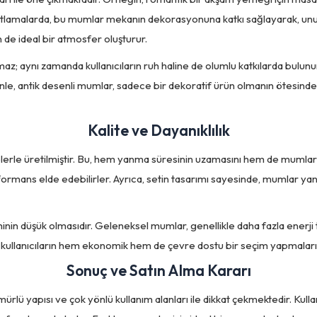
kutlamalarda, bu mumlar mekanın dekorasyonuna katkı sağlayarak, unut
n de ideal bir atmosfer oluşturur.
maz; aynı zamanda kullanıcıların ruh haline de olumlu katkılarda bulunur. 
e, antik desenli mumlar, sadece bir dekoratif ürün olmanın ötesinde, 
Kalite ve Dayanıklılık
erle üretilmiştir. Bu, hem yanma süresinin uzamasını hem de mumların da
rformans elde edebilirler. Ayrıca, setin tasarımı sayesinde, mumlar 
minin düşük olmasıdır. Geleneksel mumlar, genellikle daha fazla enerji 
 kullanıcıların hem ekonomik hem de çevre dostu bir seçim yapmaların
Sonuç ve Satın Alma Kararı
mürlü yapısı ve çok yönlü kullanım alanları ile dikkat çekmektedir. Kull