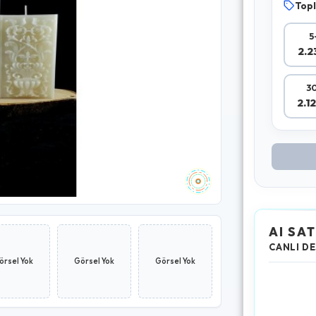
Topl
5
2.2
30
2.1
AI SAT
CANLI DE
örsel Yok
Görsel Yok
Görsel Yok