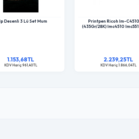
lp Desenli̇ 3 Lü Set Mum
Printpen Ricoh Im-C4510
(435Gr/28K) Imc4510 Imc55
1.153,68TL
2.239,25TL
KDV Hariç:961,40TL
KDV Hariç:1.866,04TL