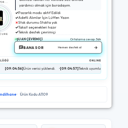
OR...
yardımcı olmak için buradayım.
✓
Pazarlık modu aktif Edildi
✓
Adetli Alımlar İçin Lütfen Yazın
✗
Stok durumu:Stokta yok
✓
Taksit seçenekleri hazır
✓
Teknik destek çevrimiçi
ECURE
ŞU AN ÇEVRİMİÇİ
Ortalama cevap: 3dk
→
BANA SOR
Hemen destek al
NLÜĞÜ
ONLINE
:56]
Ürün verisi yüklendi.
•
[09:04:57]
Teknik uyumluluk analizi tamamlandı.
•
[
ndilhane
Ürün Kodu:A1109