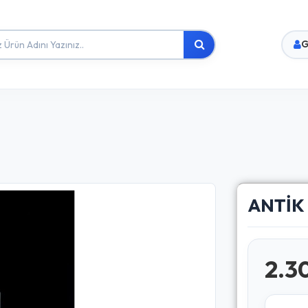
G
ANTİK 
2.3