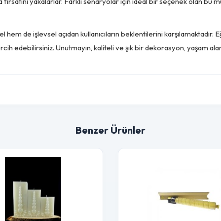
fırsatını yakalarlar. Farklı senaryolar için ideal bir seçenek olan 
 hem de işlevsel açıdan kullanıcıların beklentilerini karşılamaktadır. 
cih edebilirsiniz. Unutmayın, kaliteli ve şık bir dekorasyon, yaşam alanla
Benzer Ürünler