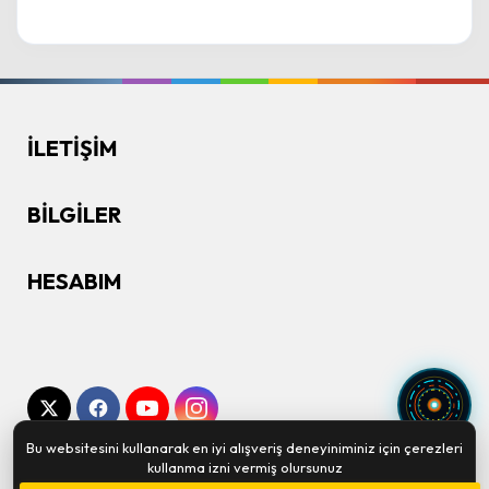
İLETIŞIM
BILGILER
HESABIM
Bu websitesini kullanarak en iyi alışveriş deneyiniminiz için çerezleri
Ortaklık Programı
Hediye Çeki
Markalar
Site
kullanma izni vermiş olursunuz
Haritası
İletişim