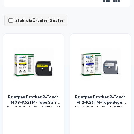
Stoktaki Ürünleri Göster
Printpen Brother P-Touch
Printpen Brother P-Touch
M09-K621 M-Tape Sari
M12-K231 M-Tape Beyaz
Kagit Etikete Siyah (9Mm X
Kagit Etikete Siyah (12Mm
8M) Pt-100 Pt-110
X 8M) Pt-100 Pt-110