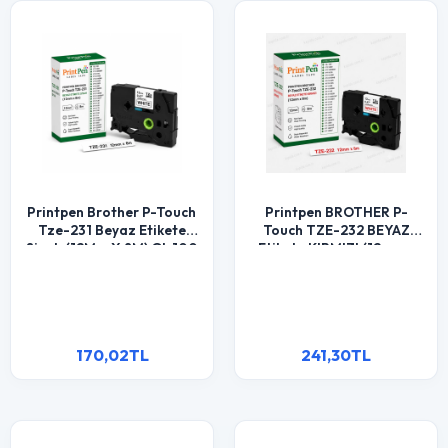
Printpen Brother P-Touch
Printpen BROTHER P-
Tze-231 Beyaz Etikete
Touch TZE-232 BEYAZ
Siyah (12Mm X 8M) Gl-100
Etikete KIRMIZI (12mm x
Pt-1000
8m) GL-100 PT-1000
170,02TL
241,30TL