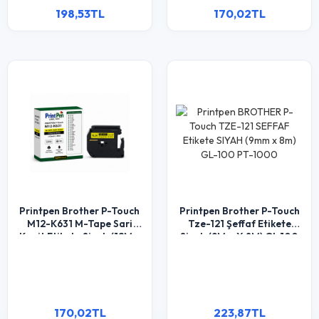
198,53TL
170,02TL
Printpen Brother P-Touch
Printpen Brother P-Touch
M12-K631 M-Tape Sari
Tze-121 Şeffaf Etikete
Kagit Etikete Siyah (12Mm
Siyah (9Mm X 8M) Gl-100
X 8M) Pt-100 Pt-110
Pt-1000
170,02TL
223,87TL