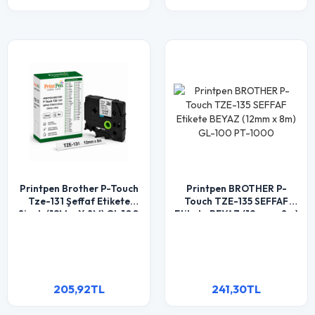
Printpen Brother P-Touch
Printpen BROTHER P-
Tze-131 Şeffaf Etikete
Touch TZE-135 SEFFAF
Siyah (12Mm X 8M) Gl-100
Etikete BEYAZ (12mm x 8m)
Pt-1000
GL-100 PT-1000
205,92TL
241,30TL