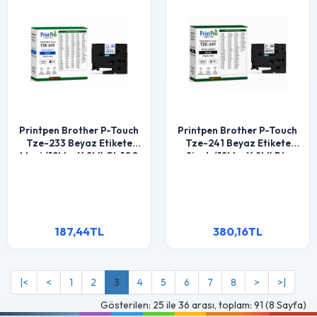
Printpen Brother P-Touch
Printpen Brother P-Touch
Tze-233 Beyaz Etikete
Tze-241 Beyaz Etikete
Mavi (12Mm X 8M) Gl-100
Siyah (18Mm X 8M) Pt-
Pt-1000
1300 Pt-1400
187,44TL
380,16TL
|<
<
1
2
3
4
5
6
7
8
>
>|
Gösterilen: 25 ile 36 arası, toplam: 91 (8 Sayfa)